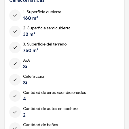
Características
1. Superficie cubierta
check
160 m²
2. Superficie semicubierta
check
32 m²
3. Superficie del terreno
check
750 m²
A/A
check
Sí
Calefacción
check
Sí
Cantidad de aires acondicionados
check
4
Cantidad de autos en cochera
check
2
Cantidad de baños
check