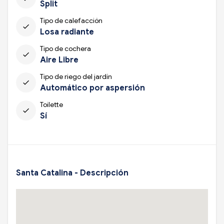
Split
Tipo de calefacción
check
Losa radiante
Tipo de cochera
check
Aire Libre
Tipo de riego del jardín
check
Automático por aspersión
Toilette
check
Sí
Santa Catalina - Descripción