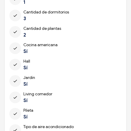
1
Cantidad de dormitorios
check
3
Cantidad de plantas
check
2
Cocina americana
check
Sí
Hall
check
Sí
Jardín
check
Sí
Living comedor
check
Sí
Pileta
check
Sí
Tipo de aire acondicionado
check