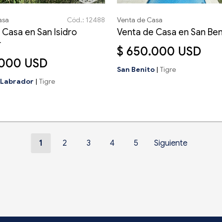
asa
Cód.: 12488
Venta de Casa
 Casa en San Isidro
Venta de Casa en San Ben
r
$ 650.000 USD
.000 USD
San Benito
|
Tigre
o Labrador
|
Tigre
1
2
3
4
5
Siguiente