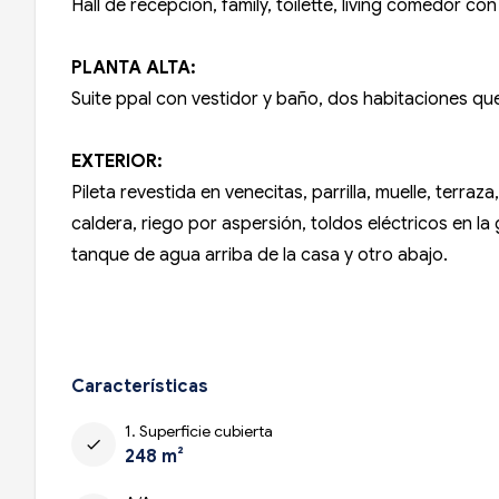
Hall de recepción, family, toilette, living comedor 
PLANTA ALTA:
Suite ppal con vestidor y baño, dos habitaciones qu
EXTERIOR
:
Pileta revestida en venecitas, parrilla, muelle, terra
caldera, riego por aspersión, toldos eléctricos en la
tanque de agua arriba de la casa y otro abajo.
Características
1. Superficie cubierta
check
248 m²