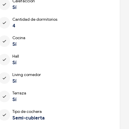
Calefacción
check
Sí
Cantidad de dormitorios
check
4
Cocina
check
Sí
Hall
check
Sí
Living comedor
check
Sí
Terraza
check
Sí
Tipo de cochera
check
Semi-cubierta