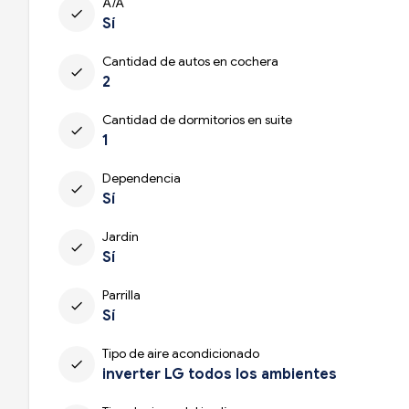
A/A
check
Sí
Cantidad de autos en cochera
check
2
Cantidad de dormitorios en suite
check
1
Dependencia
check
Sí
Jardín
check
Sí
Parrilla
check
Sí
Tipo de aire acondicionado
check
inverter LG todos los ambientes