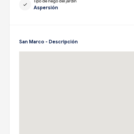
Tipo de riego del jardín
check
Aspersión
San Marco - Descripción