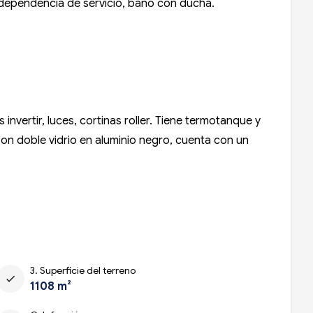
o, dependencia de servicio, baño con ducha.
 invertir, luces, cortinas roller. Tiene termotanque y
 son doble vidrio en aluminio negro, cuenta con un
3. Superficie del terreno
check
1108 m²