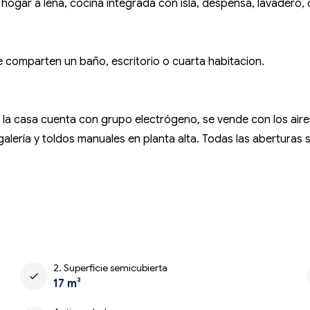
con hogar a leña, cocina integrada con isla, despensa, lavader
e comparten un baño, escritorio o cuarta habitacion.
za, la casa cuenta con grupo electrógeno, se vende con los aires
 galería y toldos manuales en planta alta. Todas las aberturas
2. Superficie semicubierta
check
17 m²