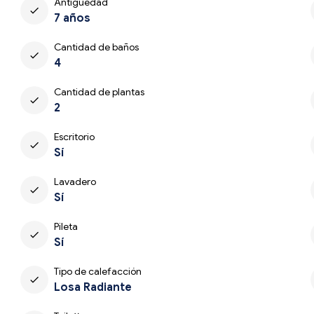
Antiguedad
check
7 años
Cantidad de baños
check
4
Cantidad de plantas
check
2
Escritorio
check
Sí
Lavadero
check
Sí
Pileta
check
Sí
Tipo de calefacción
check
Losa Radiante