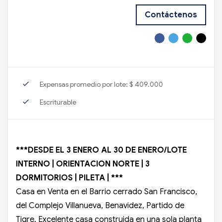
Contáctenos
check
Expensas promedio por lote: $ 409.000
check
Escriturable
***DESDE EL 3 ENERO AL 30 DE ENERO/LOTE
INTERNO | ORIENTACION NORTE | 3
DORMITORIOS | PILETA | ***
Casa en Venta en el Barrio cerrado San Francisco,
del Complejo Villanueva, Benavidez, Partido de
Tigre. Excelente casa construida en una sola planta