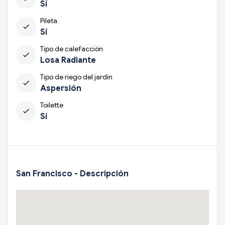
Sí
Pileta
check
Sí
Tipo de calefacción
check
Losa Radiante
Tipo de riego del jardín
check
Aspersión
Toilette
check
Sí
San Francisco - Descripción