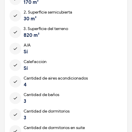
170 m²
2. Superficie semicubierta
check
30 m²
3. Superficie del terreno
check
820 m²
A/A
check
Sí
Calefacción
check
Sí
Cantidad de aires acondicionados
check
4
Cantidad de baños
check
3
Cantidad de dormitorios
check
3
Cantidad de dormitorios en suite
check