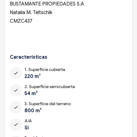
BUSTAMANTE PROPIEDADES S.A
Natalia M. Teltschik
CMZC437
Características
1. Superficie cubierta
check
220 m²
2. Superficie semicubierta
check
54 m²
3. Superficie del terreno
check
800 m²
A/A
check
Sí