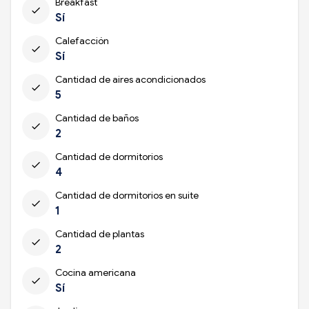
Breakfast
check
Sí
Calefacción
check
Sí
Cantidad de aires acondicionados
check
5
Cantidad de baños
check
2
Cantidad de dormitorios
check
4
Cantidad de dormitorios en suite
check
1
Cantidad de plantas
check
2
Cocina americana
check
Sí