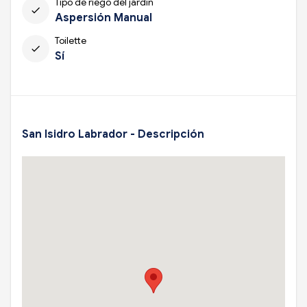
Tipo de riego del jardín
check
Aspersión Manual
Toilette
check
Sí
San Isidro Labrador - Descripción