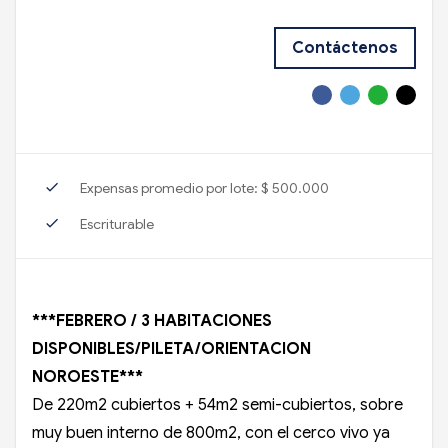
Contáctenos
check
Expensas promedio por lote: $ 500.000
check
Escriturable
***FEBRERO / 3 HABITACIONES
DISPONIBLES/PILETA/ORIENTACION
NOROESTE***
De 220m2 cubiertos + 54m2 semi-cubiertos, sobre
muy buen interno de 800m2, con el cerco vivo ya