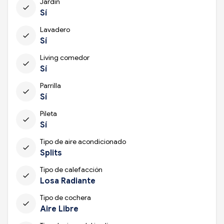
Jardín
check
Sí
Lavadero
check
Sí
Living comedor
check
Sí
Parrilla
check
Sí
Pileta
check
Sí
Tipo de aire acondicionado
check
Splits
Tipo de calefacción
check
Losa Radiante
Tipo de cochera
check
Aire Libre