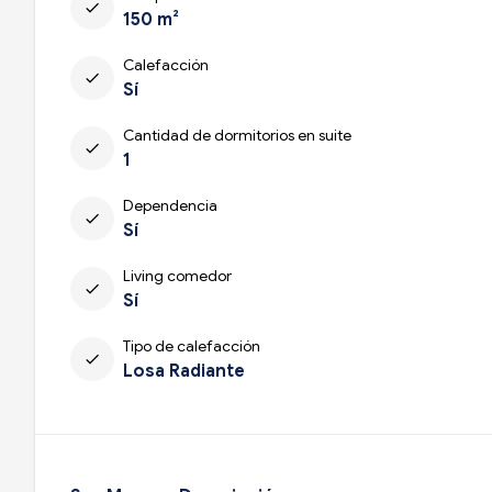
check
150 m²
Calefacción
check
Sí
Cantidad de dormitorios en suite
check
1
Dependencia
check
Sí
Living comedor
check
Sí
Tipo de calefacción
check
Losa Radiante