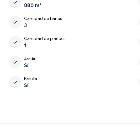
check
880 m²
Cantidad de baños
check
3
Cantidad de plantas
check
1
Jardín
check
Sí
Parrilla
check
Sí