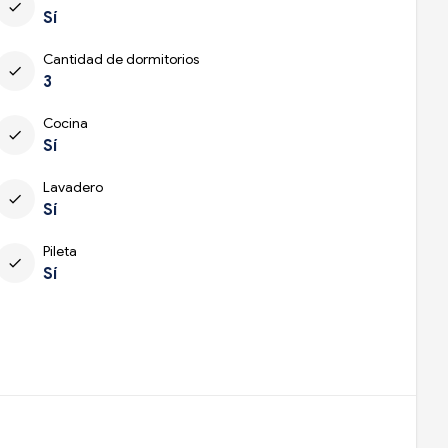
check
Sí
Cantidad de dormitorios
check
3
Cocina
check
Sí
Lavadero
check
Sí
Pileta
check
Sí