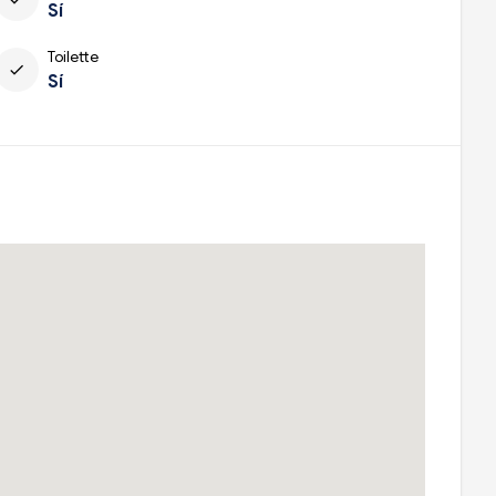
Sí
Toilette
check
Sí