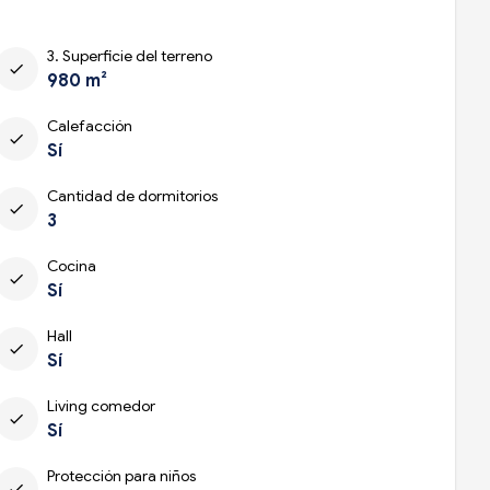
3. Superficie del terreno
check
980 m²
Calefacción
check
Sí
Cantidad de dormitorios
check
3
Cocina
check
Sí
Hall
check
Sí
Living comedor
check
Sí
Protección para niños
check