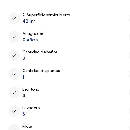
2. Superficie semicubierta
check
40 m²
Antiguedad
check
0 años
Cantidad de baños
check
3
Cantidad de plantas
check
1
Escritorio
check
Sí
Lavadero
check
Sí
Pileta
check