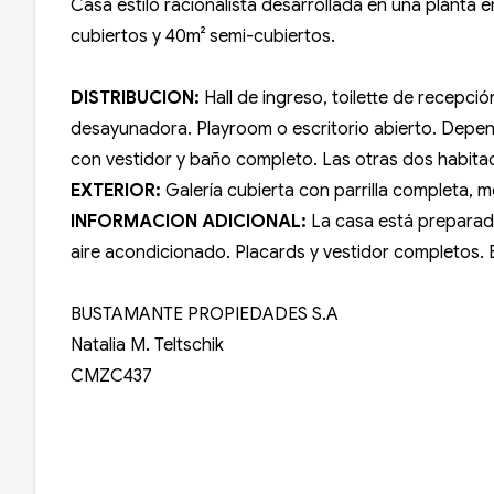
Casa estilo racionalista desarrollada en una planta
cubiertos y 40m² semi-cubiertos.
DISTRIBUCION:
Hall de ingreso, toilette de recepci
desayunadora. Playroom o escritorio abierto. Depend
con vestidor y baño completo. Las otras dos habit
EXTERIOR:
Galería cubierta con parrilla completa, 
INFORMACION ADICIONAL:
La casa está preparada
aire acondicionado. Placards y vestidor completos. E
BUSTAMANTE PROPIEDADES S.A
Natalia M. Teltschik
CMZC437