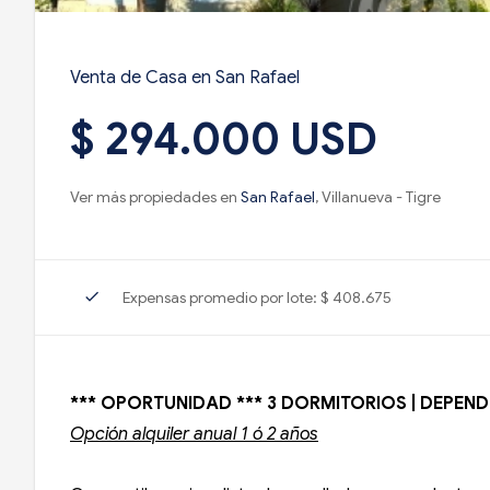
Venta de Casa en San Rafael
$ 294.000 USD
Ver más propiedades en
San Rafael
, Villanueva - Tigre
check
Expensas promedio por lote: $ 408.675
*** OPORTUNIDAD *** 3 DORMITORIOS | DEPENDEN
Opción alquiler anual 1 ó 2 años