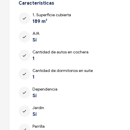
Características
1. Superficie cubierta
check
189 m²
A/A
check
Sí
Cantidad de autos en cochera
check
1
Cantidad de dormitorios en suite
check
1
Dependencia
check
Sí
Jardín
check
Sí
Parrilla
check