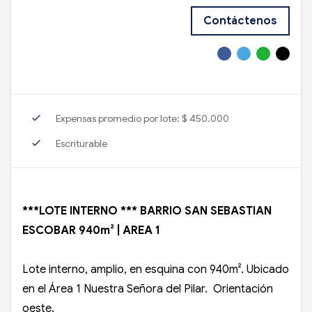
Contáctenos
check
Expensas promedio por lote: $ 450.000
check
Escriturable
***LOTE INTERNO *** BARRIO SAN SEBASTIAN
ESCOBAR 940m² | AREA 1
Lote interno, amplio, en esquina con 940m². Ubicado
en el Área 1 Nuestra Señora del Pilar. Orientación
oeste.