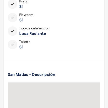
Pileta
check
Sí
Playroom
check
Sí
Tipo de calefacción
check
Losa Radiante
Toilette
check
Sí
San Matias - Descripción