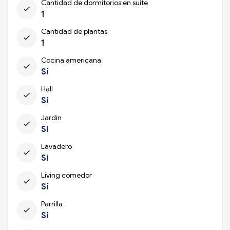
Cantidad de dormitorios en suite
check
1
Cantidad de plantas
check
1
Cocina americana
check
Sí
Hall
check
Sí
Jardín
check
Sí
Lavadero
check
Sí
Living comedor
check
Sí
Parrilla
check
Sí