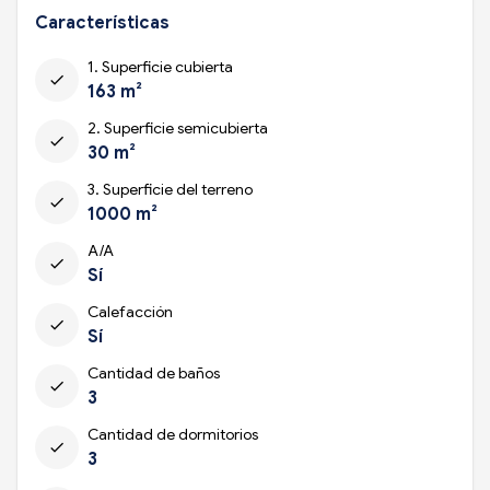
Características
1. Superficie cubierta
check
163 m²
2. Superficie semicubierta
check
30 m²
3. Superficie del terreno
check
1000 m²
A/A
check
Sí
Calefacción
check
Sí
Cantidad de baños
check
3
Cantidad de dormitorios
check
3