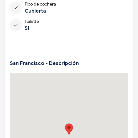
Tipo de cochera
check
Cubierta
Toilette
check
Sí
San Francisco - Descripción