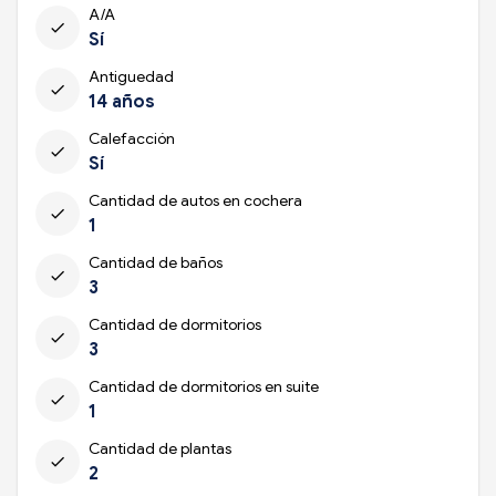
A/A
check
Sí
Antiguedad
check
14 años
Calefacción
check
Sí
Cantidad de autos en cochera
check
1
Cantidad de baños
check
3
Cantidad de dormitorios
check
3
Cantidad de dormitorios en suite
check
1
Cantidad de plantas
check
2