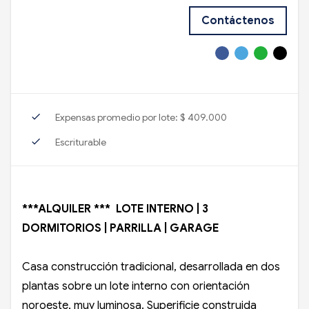
Contáctenos
check
Expensas promedio por lote: $ 409.000
check
Escriturable
***ALQUILER *** LOTE INTERNO | 3
DORMITORIOS | PARRILLA | GARAGE
Casa construcción tradicional, desarrollada en dos
plantas sobre un lote interno con orientación
noroeste, muy luminosa. Superificie construida