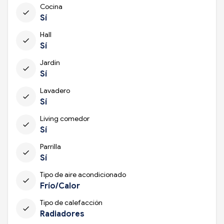
Cocina
check
Sí
Hall
check
Sí
Jardín
check
Sí
Lavadero
check
Sí
Living comedor
check
Sí
Parrilla
check
Sí
Tipo de aire acondicionado
check
Frío/Calor
Tipo de calefacción
check
Radiadores