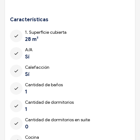
Características
1. Superficie cubierta
check
28 m²
A/A
check
Sí
Calefacción
check
Sí
Cantidad de baños
check
1
Cantidad de dormitorios
check
1
Cantidad de dormitorios en suite
check
0
Cocina