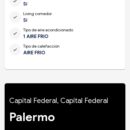
check
Sí
Living comedor
check
Sí
Tipo de aire acondicionado
check
1 AIRE FRIO
Tipo de calefacción
check
AIRE FRIO
Capital Federal, Capital Federal
Palermo