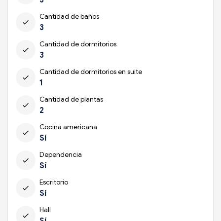
Cantidad de baños
check
3
Cantidad de dormitorios
check
3
Cantidad de dormitorios en suite
check
1
Cantidad de plantas
check
2
Cocina americana
check
Sí
Dependencia
check
Sí
Escritorio
check
Sí
Hall
check
Sí