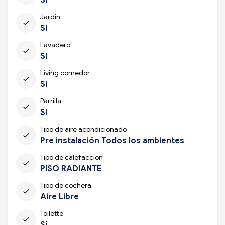
Jardín
check
Sí
Lavadero
check
Sí
Living comedor
check
Sí
Parrilla
check
Sí
Tipo de aire acondicionado
check
Pre instalación Todos los ambientes
Tipo de calefacción
check
PISO RADIANTE
Tipo de cochera
check
Aire Libre
Toilette
check
Sí