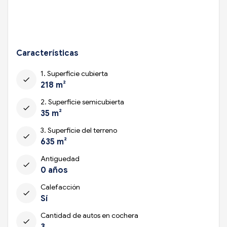
Características
1. Superficie cubierta
check
218 m²
2. Superficie semicubierta
check
35 m²
3. Superficie del terreno
check
635 m²
Antiguedad
check
0 años
Calefacción
check
Sí
Cantidad de autos en cochera
check
3