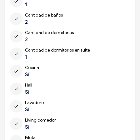
check
1
Cantidad de baños
check
2
Cantidad de dormitorios
check
2
Cantidad de dormitorios en suite
check
1
Cocina
check
Sí
Hall
check
Sí
Lavadero
check
Sí
Living comedor
check
Sí
Pileta