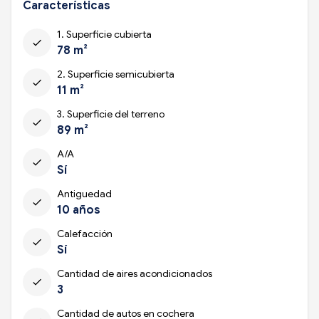
Características
1. Superficie cubierta
check
78 m²
2. Superficie semicubierta
check
11 m²
3. Superficie del terreno
check
89 m²
A/A
check
Sí
Antiguedad
check
10 años
Calefacción
check
Sí
Cantidad de aires acondicionados
check
3
Cantidad de autos en cochera