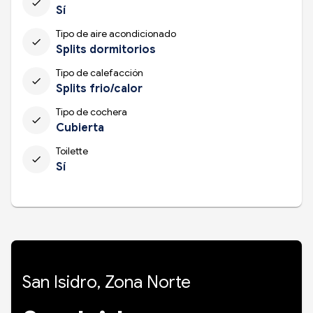
check
Sí
Tipo de aire acondicionado
check
Splits dormitorios
Tipo de calefacción
check
Splits frio/calor
Tipo de cochera
check
Cubierta
Toilette
check
Sí
San Isidro, Zona Norte