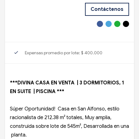
Contáctenos
check
Expensas promedio por lote: $ 400.000
***DIVINA CASA EN VENTA | 3 DORMITORIOS, 1
EN SUITE | PISCINA ***
Súper Oportunidad! Casa en San Alfonso, estilo
racionalista de 212.38 m² totales, Muy amplia,
construida sobre lote de 545m², Desarrollada en una
planta.