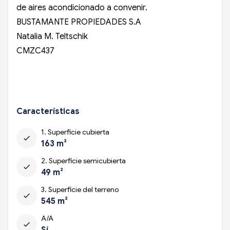
de aires acondicionado a convenir.
BUSTAMANTE PROPIEDADES S.A
Natalia M. Teltschik
CMZC437
Características
1. Superficie cubierta
check
163 m²
2. Superficie semicubierta
check
49 m²
3. Superficie del terreno
check
545 m²
A/A
check
Sí