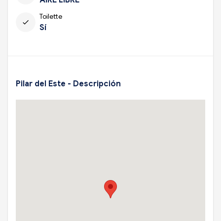
Toilette
check
Sí
Pilar del Este - Descripción