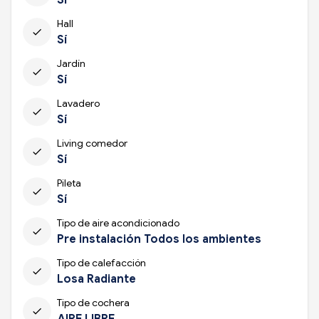
Hall
check
Sí
Jardín
check
Sí
Lavadero
check
Sí
Living comedor
check
Sí
Pileta
check
Sí
Tipo de aire acondicionado
check
Pre instalación Todos los ambientes
Tipo de calefacción
check
Losa Radiante
Tipo de cochera
check
AIRE LIBRE