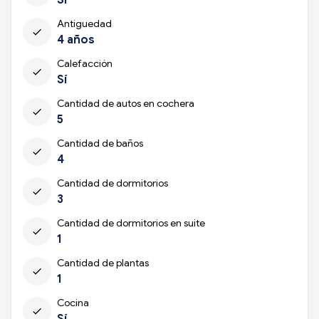
Antiguedad
check
4 años
Calefacción
check
Sí
Cantidad de autos en cochera
check
5
Cantidad de baños
check
4
Cantidad de dormitorios
check
3
Cantidad de dormitorios en suite
check
1
Cantidad de plantas
check
1
Cocina
check
Sí