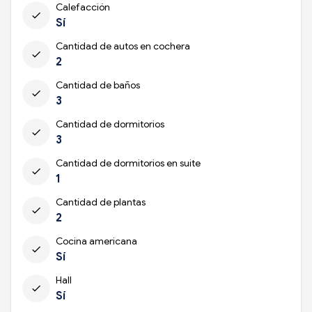
Calefacción
check
Sí
Cantidad de autos en cochera
check
2
Cantidad de baños
check
3
Cantidad de dormitorios
check
3
Cantidad de dormitorios en suite
check
1
Cantidad de plantas
check
2
Cocina americana
check
Sí
Hall
check
Sí