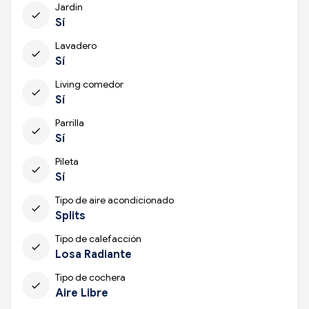
Jardín
check
Sí
Lavadero
check
Sí
Living comedor
check
Sí
Parrilla
check
Sí
Pileta
check
Sí
Tipo de aire acondicionado
check
Splits
Tipo de calefacción
check
Losa Radiante
Tipo de cochera
check
Aire Libre