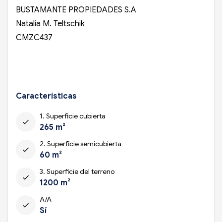
BUSTAMANTE PROPIEDADES S.A
Natalia M. Teltschik
CMZC437
Características
1. Superficie cubierta
check
265 m²
2. Superficie semicubierta
check
60 m²
3. Superficie del terreno
check
1200 m²
A/A
check
Sí