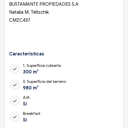
BUSTAMANTE PROPIEDADES S.A
Natalia M. Teltschik
CMZC437
Características
1. Superficie cubierta
check
300 m²
3. Superficie del terreno
check
980 m²
A/A
check
Sí
Breakfast
check
Sí