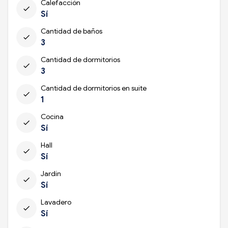
Calefacción
check
Sí
Cantidad de baños
check
3
Cantidad de dormitorios
check
3
Cantidad de dormitorios en suite
check
1
Cocina
check
Sí
Hall
check
Sí
Jardín
check
Sí
Lavadero
check
Sí