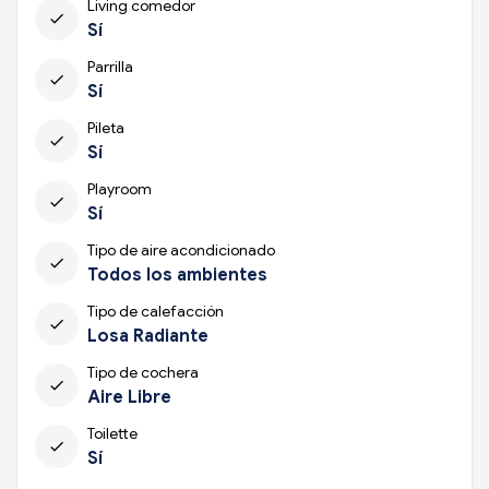
Living comedor
check
Sí
Parrilla
check
Sí
Pileta
check
Sí
Playroom
check
Sí
Tipo de aire acondicionado
check
Todos los ambientes
Tipo de calefacción
check
Losa Radiante
Tipo de cochera
check
Aire Libre
Toilette
check
Sí