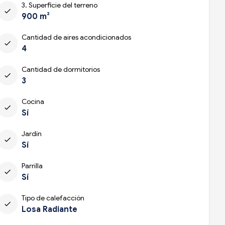
3. Superficie del terreno
check
900 m²
Cantidad de aires acondicionados
check
4
Cantidad de dormitorios
check
3
Cocina
check
Sí
Jardín
check
Sí
Parrilla
check
Sí
Tipo de calefacción
check
Losa Radiante