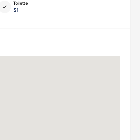
Toilette
check
Sí