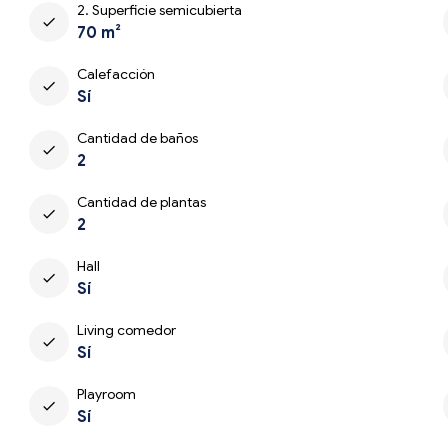
2. Superficie semicubierta
check
70 m²
Calefacción
check
Sí
Cantidad de baños
check
2
Cantidad de plantas
check
2
Hall
check
Sí
Living comedor
check
Sí
Playroom
check
Sí