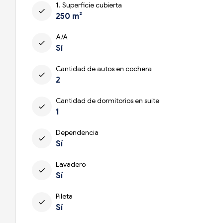
1. Superficie cubierta
check
250 m²
A/A
check
Sí
Cantidad de autos en cochera
check
2
Cantidad de dormitorios en suite
check
1
Dependencia
check
Sí
Lavadero
check
Sí
Pileta
check
Sí