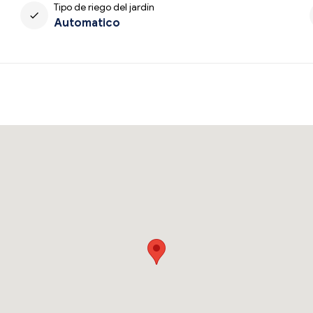
Tipo de riego del jardín
check
Automatico