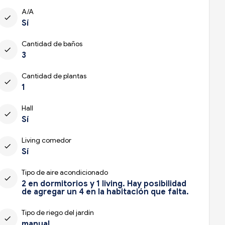
A/A
check
Sí
Cantidad de baños
check
3
Cantidad de plantas
check
1
Hall
check
Sí
Living comedor
check
Sí
Tipo de aire acondicionado
check
2 en dormitorios y 1 living. Hay posibilidad
de agregar un 4 en la habitación que falta.
Tipo de riego del jardín
check
manual