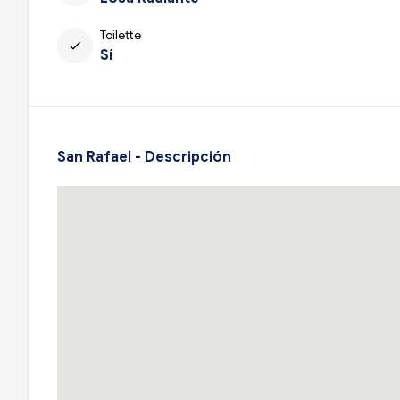
Toilette
check
Sí
San Rafael - Descripción