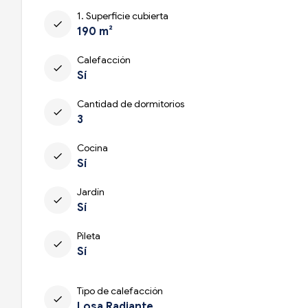
1. Superficie cubierta
check
190 m²
Calefacción
check
Sí
Cantidad de dormitorios
check
3
Cocina
check
Sí
Jardín
check
Sí
Pileta
check
Sí
Tipo de calefacción
check
Losa Radiante