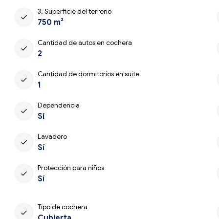
3. Superficie del terreno
check
750 m²
Cantidad de autos en cochera
check
2
Cantidad de dormitorios en suite
check
1
Dependencia
check
Sí
Lavadero
check
Sí
Protección para niños
check
Sí
Tipo de cochera
check
Cubierta