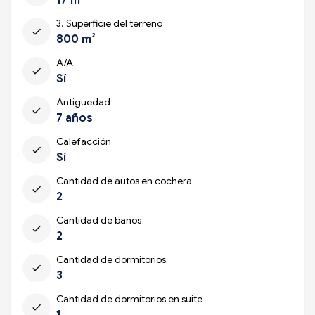
3. Superficie del terreno
check
800 m²
A/A
check
Sí
Antiguedad
check
7 años
Calefacción
check
Sí
Cantidad de autos en cochera
check
2
Cantidad de baños
check
2
Cantidad de dormitorios
check
3
Cantidad de dormitorios en suite
check
1