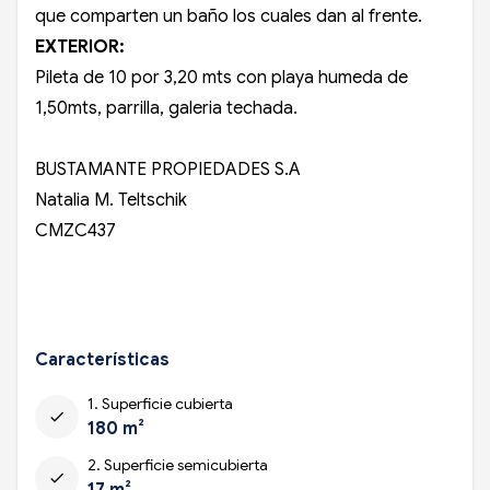
que comparten un baño los cuales dan al frente.
EXTERIOR
:
Pileta de 10 por 3,20 mts con playa humeda de
1,50mts, parrilla, galeria techada.
BUSTAMANTE PROPIEDADES S.A
Natalia M. Teltschik
CMZC437
Características
1. Superficie cubierta
check
180 m²
2. Superficie semicubierta
check
17 m²