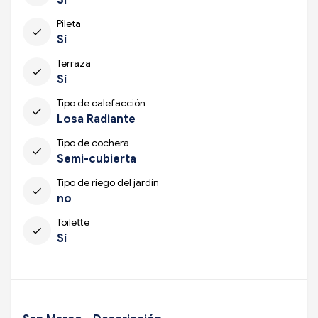
Pileta
check
Sí
Terraza
check
Sí
Tipo de calefacción
check
Losa Radiante
Tipo de cochera
check
Semi-cubierta
Tipo de riego del jardín
check
no
Toilette
check
Sí