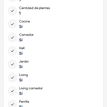
Cantidad de plantas
check
1
Cocina
check
Sí
Comedor
check
Sí
Hall
check
Sí
Jardín
check
Sí
Living
check
Sí
Living comedor
check
Sí
Parrilla
check
Sí