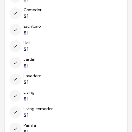
Comedor
check
Sí
Escritorio
check
Sí
Hall
check
Sí
Jardín
check
Sí
Lavadero
check
Sí
Living
check
Sí
Living comedor
check
Sí
Parrilla
check
Sí