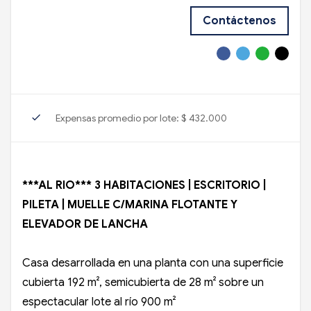
Contáctenos
check
Expensas promedio por lote: $ 432.000
***AL RIO*** 3 HABITACIONES | ESCRITORIO |
PILETA | MUELLE C/MARINA FLOTANTE Y
ELEVADOR DE LANCHA
Casa desarrollada en una planta con una superficie
cubierta 192 m², semicubierta de 28 m² sobre un
espectacular lote al río 900 m²