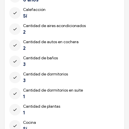
Calefacción
check
Sí
Cantidad de aires acondicionados
check
2
Cantidad de autos en cochera
check
2
Cantidad de baños
check
3
Cantidad de dormitorios
check
3
Cantidad de dormitorios en suite
check
1
Cantidad de plantas
check
1
Cocina
check
Sí