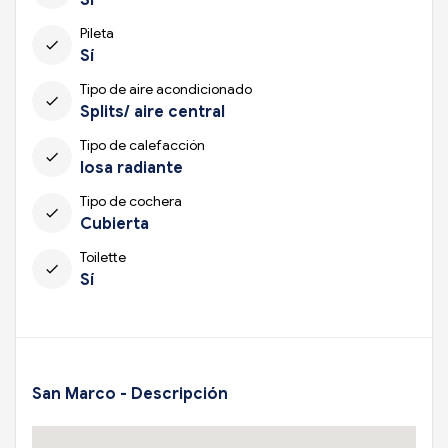
Pileta
check
Sí
Tipo de aire acondicionado
check
Splits/ aire central
Tipo de calefacción
check
losa radiante
Tipo de cochera
check
Cubierta
Toilette
check
Sí
San Marco - Descripción