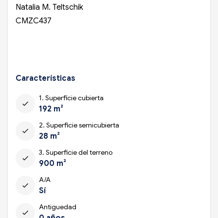
Natalia M. Teltschik
CMZC437
Características
1. Superficie cubierta
check
192 m²
2. Superficie semicubierta
check
28 m²
3. Superficie del terreno
check
900 m²
A/A
check
Sí
Antiguedad
check
0 años