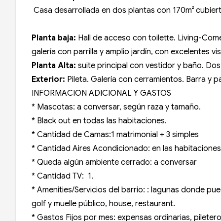
Casa desarrollada en dos plantas con 170m² cubiert
Planta baja:
Hall de acceso con toilette. Living-Com
galería con parrilla y amplio jardín, con excelentes vi
Planta Alta:
suite principal con vestidor y baño. D
Exterior:
Pileta. Galería con cerramientos. Barra y p
INFORMACION ADICIONAL Y GASTOS
* Mascotas: a conversar, según raza y tamaño.
* Black out en todas las habitaciones.
* Cantidad de Camas:1 matrimonial + 3 simples
* Cantidad Aires Acondicionado: en las habitaciones
* Queda algún ambiente cerrado: a conversar
* Cantidad TV: 1.
* Amenities/Servicios del barrio: : lagunas donde pu
golf y muelle público, house, restaurant.
* Gastos Fijos por mes: expensas ordinarias, piletero