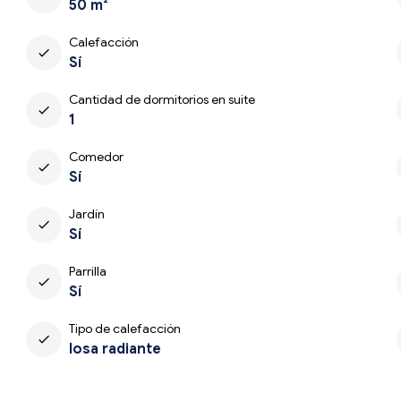
50 m²
Calefacción
check
Sí
Cantidad de dormitorios en suite
check
1
Comedor
check
Sí
Jardín
check
Sí
Parrilla
check
Sí
Tipo de calefacción
check
losa radiante