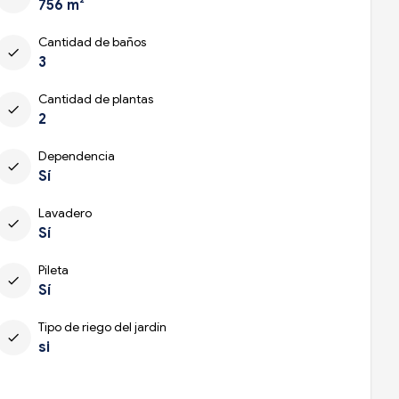
756 m²
Cantidad de baños
check
3
Cantidad de plantas
check
2
Dependencia
check
Sí
Lavadero
check
Sí
Pileta
check
Sí
Tipo de riego del jardín
check
si