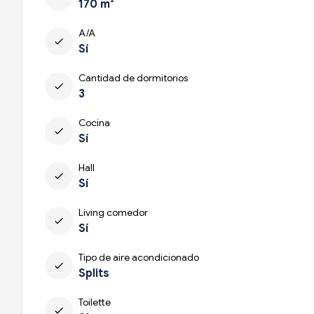
170 m²
A/A
check
Sí
Cantidad de dormitorios
check
3
Cocina
check
Sí
Hall
check
Sí
Living comedor
check
Sí
Tipo de aire acondicionado
check
Splits
Toilette
check