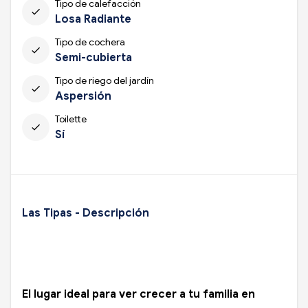
Tipo de calefacción
check
Losa Radiante
Tipo de cochera
check
Semi-cubierta
Tipo de riego del jardín
check
Aspersión
Toilette
check
Sí
Las Tipas - Descripción
El lugar ideal para ver crecer a tu familia en