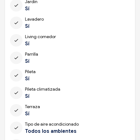
Jardín
check
Sí
Lavadero
check
Sí
Living comedor
check
Sí
Parrilla
check
Sí
Pileta
check
Sí
Pileta climatizada
check
Sí
Terraza
check
Sí
Tipo de aire acondicionado
check
Todos los ambientes