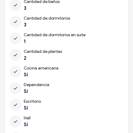
Cantidad de baños
check
3
Cantidad de dormitorios
check
3
Cantidad de dormitorios en suite
check
1
Cantidad de plantas
check
2
Cocina americana
check
Sí
Dependencia
check
Sí
Escritorio
check
Sí
Hall
check
Sí