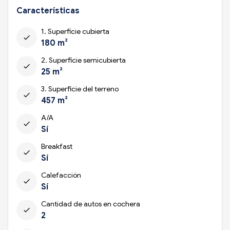
Características
1. Superficie cubierta
check
180 m²
2. Superficie semicubierta
check
25 m²
3. Superficie del terreno
check
457 m²
A/A
check
Sí
Breakfast
check
Sí
Calefacción
check
Sí
Cantidad de autos en cochera
check
2