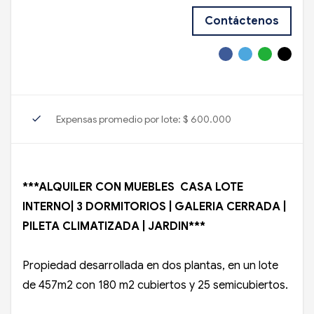
Contáctenos
check
Expensas promedio por lote: $ 600.000
***ALQUILER CON MUEBLES CASA LOTE
INTERNO| 3 DORMITORIOS | GALERIA CERRADA |
PILETA CLIMATIZADA | JARDIN***
Propiedad desarrollada en dos plantas, en un lote
de 457m2 con 180 m2 cubiertos y 25 semicubiertos.