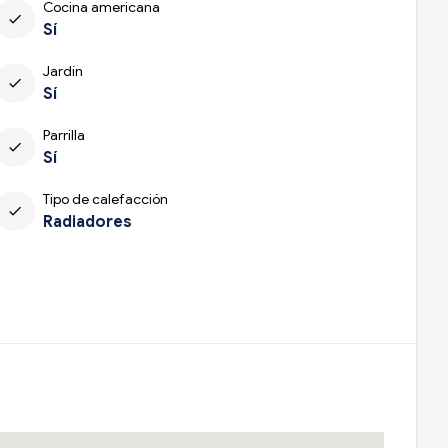
Cocina americana
check
Sí
Jardín
check
Sí
Parrilla
check
Sí
Tipo de calefacción
check
Radiadores