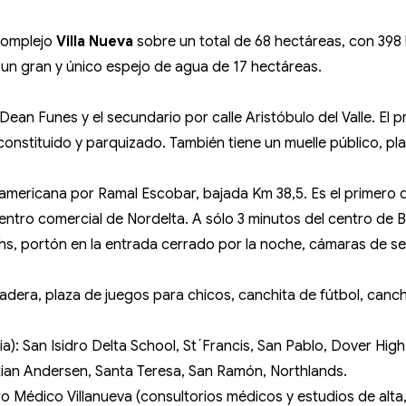
complejo
Villa Nueva
sobre un total de 68 hectáreas, con 398
un gran y único espejo de agua de 17 hectáreas.
Dean Funes y el secundario por calle Aristóbulo del Valle. El p
 constituido y parquizado. También tiene un muelle público, p
mericana por Ramal Escobar, bajada Km 38,5. Es el primero d
 centro comercial de Nordelta. A sólo 3 minutos del centro de
4hs, portón en la entrada cerrado por la noche, cámaras de s
era, plaza de juegos para chicos, canchita de fútbol, cancha
a): San Isidro Delta School, St´Francis, San Pablo, Dover High
tian Andersen, Santa Teresa, San Ramón, Northlands.
tro Médico Villanueva (consultorios médicos y estudios de alt