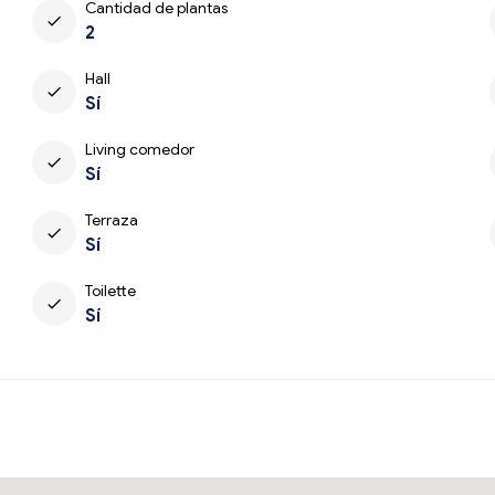
Cantidad de plantas
check
2
Hall
check
Sí
Living comedor
check
Sí
Terraza
check
Sí
Toilette
check
Sí