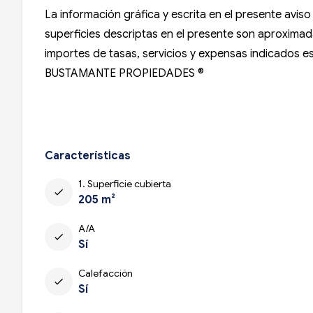
La información gráfica y escrita en el presente avi
superficies descriptas en el presente son aproximadas
importes de tasas, servicios y expensas indicados est
BUSTAMANTE PROPIEDADES ®
Características
1. Superficie cubierta
check
205 m²
A/A
check
Sí
Calefacción
check
Sí