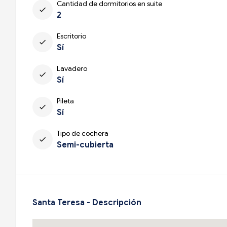
Cantidad de dormitorios en suite
check
2
Escritorio
check
Sí
Lavadero
check
Sí
Pileta
check
Sí
Tipo de cochera
check
Semi-cubierta
Santa Teresa - Descripción