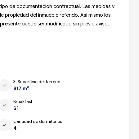
n tipo de documentación contractual. Las medidas y
 de propiedad del inmueble referido. Así mismo los
l presente puede ser modificado sin previo aviso.
3. Superficie del terreno
check
817 m²
Breakfast
check
Sí
Cantidad de dormitorios
check
4