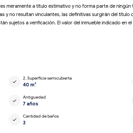
so es meramente a título estimativo y no forma parte de ningú
 y no resultan vinculantes, las definitivas surgirán del título
án sujetos a verificación. El valor del inmueble indicado en e
2. Superficie semicubierta
check
40 m²
Antiguedad
check
7 años
Cantidad de baños
check
3