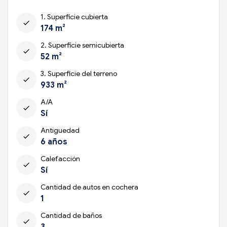
1. Superficie cubierta
check
174 m²
2. Superficie semicubierta
check
52 m²
3. Superficie del terreno
check
933 m²
A/A
check
Sí
Antiguedad
check
6 años
Calefacción
check
Sí
Cantidad de autos en cochera
check
1
Cantidad de baños
check
3