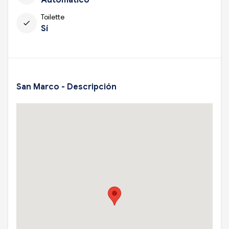
Toilette
check
Sí
San Marco - Descripción