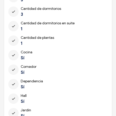
Cantidad de dormitorios
check
3
Cantidad de dormitorios en suite
check
1
Cantidad de plantas
check
1
Cocina
check
Sí
Comedor
check
Sí
Dependencia
check
Sí
Hall
check
Sí
Jardín
check
Sí