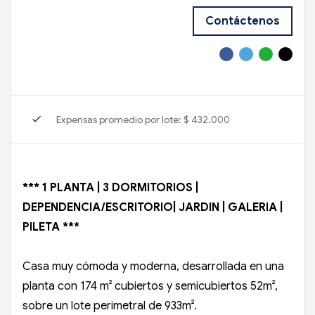
Contáctenos
check
Expensas promedio por lote: $ 432.000
*** 1 PLANTA | 3 DORMITORIOS |
DEPENDENCIA/ESCRITORIO| JARDIN | GALERIA |
PILETA ***
Casa muy cómoda y moderna, desarrollada en una
planta con 174 m² cubiertos y semicubiertos 52m²,
sobre un lote perimetral de 933m².