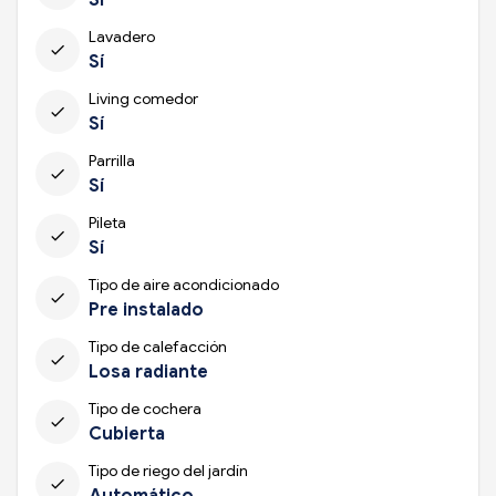
Lavadero
check
Sí
Living comedor
check
Sí
Parrilla
check
Sí
Pileta
check
Sí
Tipo de aire acondicionado
check
Pre instalado
Tipo de calefacción
check
Losa radiante
Tipo de cochera
check
Cubierta
Tipo de riego del jardín
check
Automático