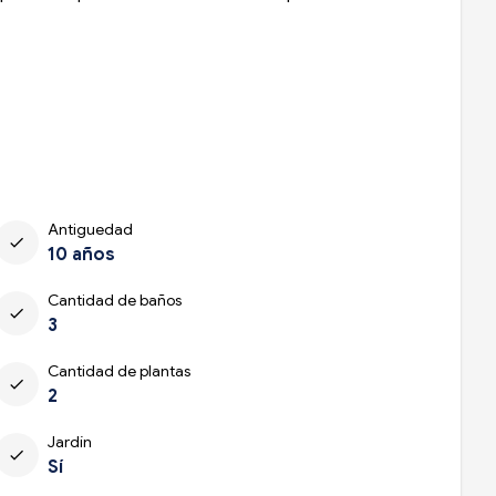
Antiguedad
check
10 años
Cantidad de baños
check
3
Cantidad de plantas
check
2
Jardín
check
Sí