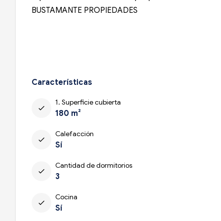
BUSTAMANTE PROPIEDADES ️
Características
1. Superficie cubierta
check
180 m²
Calefacción
check
Sí
Cantidad de dormitorios
check
3
Cocina
check
Sí