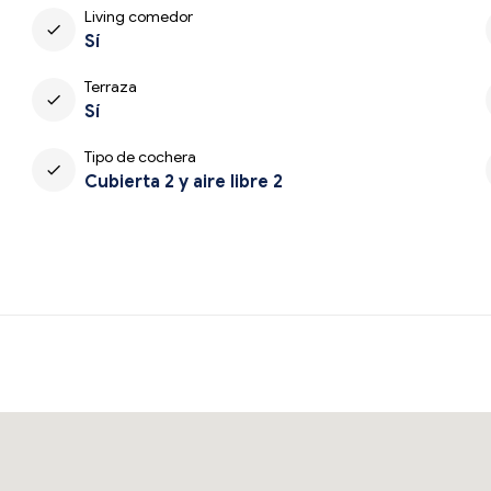
Living comedor
check
Sí
Terraza
check
Sí
Tipo de cochera
check
Cubierta 2 y aire libre 2