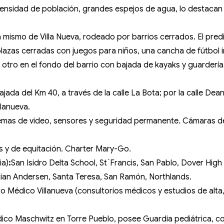
densidad de población, grandes espejos de agua, lo destacan
mismo de Villa Nueva, rodeado por barrios cerrados. El predi
azas cerradas con juegos para niños, una cancha de fútbol inf
 otro en el fondo del barrio con bajada de kayaks y guardería
ada del Km 40, a través de la calle La Bota; por la calle De
llanueva.
istemas de video, sensores y seguridad permanente. Cámaras d
is y de equitación. Charter Mary-Go.
ia)
:
San Isidro Delta School, St´Francis, San Pablo, Dover High 
tian Andersen, Santa Teresa, San Ramón, Northlands.
tro Médico Villanueva (consultorios médicos y estudios de alt
ico Maschwitz en Torre Pueblo, posee Guardia pediátrica, con