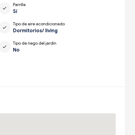
Parrilla
check
Sí
Tipo de aire acondicionado
check
Dormitorios/ living
Tipo de riego del jardín
check
No