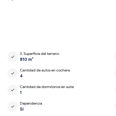
3. Superficie del terreno
check
810 m²
Cantidad de autos en cochera
check
4
Cantidad de dormitorios en suite
check
1
Dependencia
check
Sí