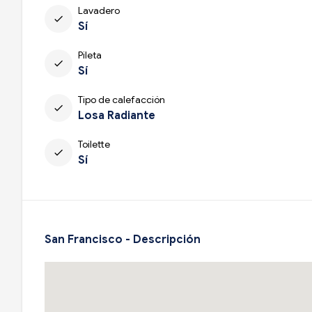
Lavadero
check
Sí
Pileta
check
Sí
Tipo de calefacción
check
Losa Radiante
Toilette
check
Sí
San Francisco - Descripción