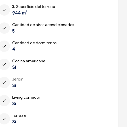
3. Superficie del terreno
check
944 m²
Cantidad de aires acondicionados
check
5
Cantidad de dormitorios
check
4
Cocina americana
check
Sí
Jardín
check
Sí
Living comedor
check
Sí
Terraza
check
Sí