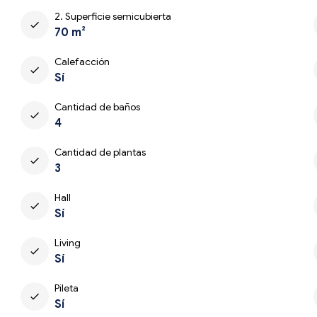
2. Superficie semicubierta
check
70 m²
Calefacción
check
Sí
Cantidad de baños
check
4
Cantidad de plantas
check
3
Hall
check
Sí
Living
check
Sí
Pileta
check
Sí