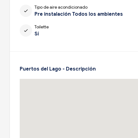
Tipo de aire acondicionado
check
Pre instalación Todos los ambientes
Toilette
check
Sí
Puertos del Lago - Descripción