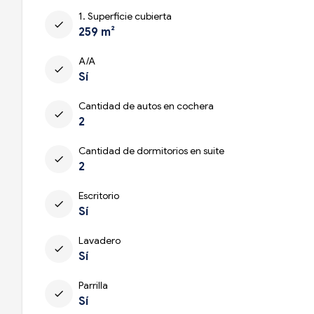
1. Superficie cubierta
check
259 m²
A/A
check
Sí
Cantidad de autos en cochera
check
2
Cantidad de dormitorios en suite
check
2
Escritorio
check
Sí
Lavadero
check
Sí
Parrilla
check
Sí