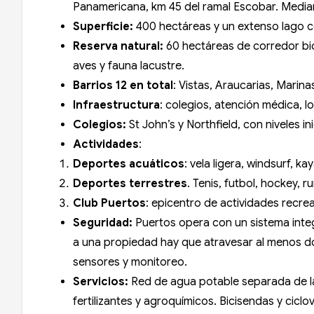
Panamericana, km 45 del ramal Escobar. Median
Superficie:
400 hectáreas y un extenso lago c
Reserva natural:
60 hectáreas de corredor bio
aves y fauna lacustre.
Barrios 12 en total
: Vistas, Araucarias, Marina
Infraestructura
: colegios, atención médica, l
Colegios:
St John’s y Northfield, con niveles i
Actividades
:
Deportes acuáticos
: vela ligera, windsurf, 
Deportes terrestres
. Tenis, futbol, hockey, 
Club Puertos
: epicentro de actividades recre
Seguridad:
Puertos opera con un sistema integr
a una propiedad hay que atravesar al menos d
sensores y monitoreo.
Servicios:
Red de agua potable separada de la
fertilizantes y agroquímicos. Bicisendas y cicl