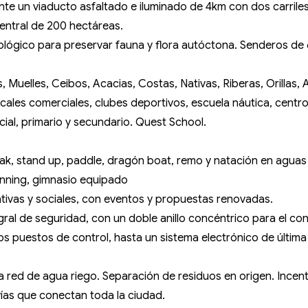
te un viaducto asfaltado e iluminado de 4km con dos carrile
entral de 200 hectáreas.
lógico para preservar fauna y flora autóctona. Senderos de 6 
s, Muelles, Ceibos, Acacias, Costas, Nativas, Riberas, Orillas
ocales comerciales, clubes deportivos, escuela náutica, centr
nicial, primario y secundario. Quest School.
kayak, stand up, paddle, dragón boat, remo y natación en aguas
running, gimnasio equipado
ativas y sociales, con eventos y propuestas renovadas.
al de seguridad, con un doble anillo concéntrico para el con
os puestos de control, hasta un sistema electrónico de últ
 red de agua riego. Separación de residuos en origen. Incent
ovías que conectan toda la ciudad.