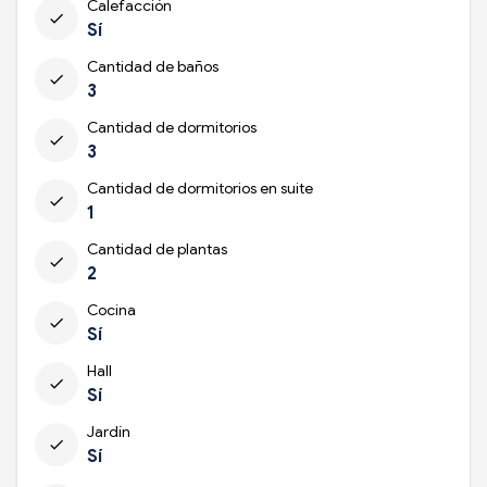
Calefacción
check
Sí
Cantidad de baños
check
3
Cantidad de dormitorios
check
3
Cantidad de dormitorios en suite
check
1
Cantidad de plantas
check
2
Cocina
check
Sí
Hall
check
Sí
Jardín
check
Sí