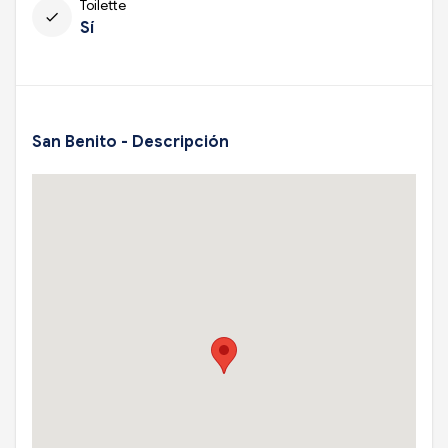
Toilette
check
Sí
San Benito - Descripción