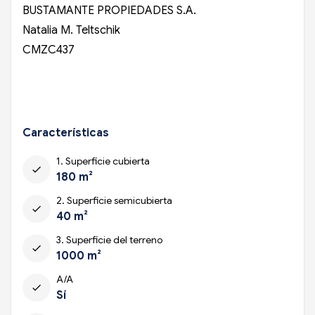
BUSTAMANTE PROPIEDADES S.A.
Natalia M. Teltschik
CMZC437
Características
1. Superficie cubierta
check
180 m²
2. Superficie semicubierta
check
40 m²
3. Superficie del terreno
check
1000 m²
A/A
check
Sí