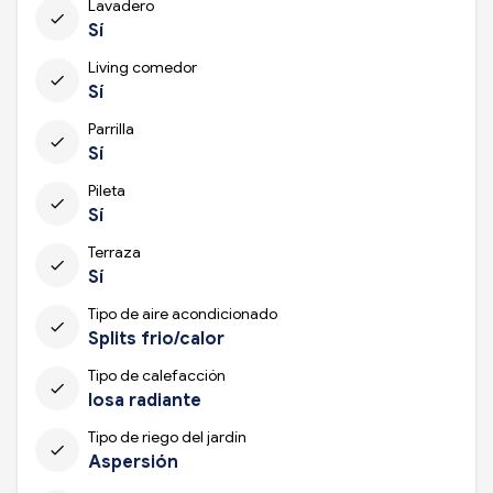
Lavadero
check
Sí
Living comedor
check
Sí
Parrilla
check
Sí
Pileta
check
Sí
Terraza
check
Sí
Tipo de aire acondicionado
check
Splits frio/calor
Tipo de calefacción
check
losa radiante
Tipo de riego del jardín
check
Aspersión