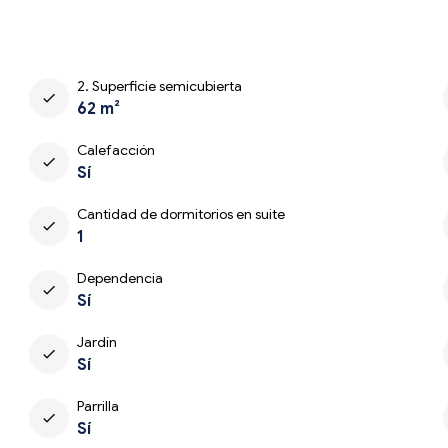
2. Superficie semicubierta
check
62 m²
Calefacción
check
Sí
Cantidad de dormitorios en suite
check
1
Dependencia
check
Sí
Jardín
check
Sí
Parrilla
check
Sí