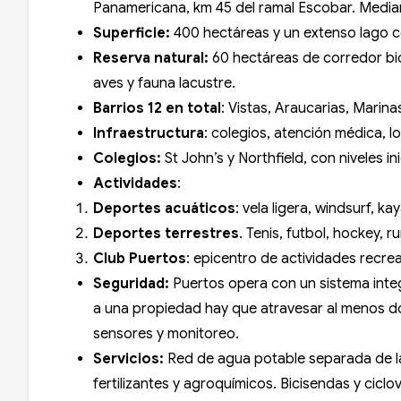
Panamericana, km 45 del ramal Escobar. Median
Superficie:
400 hectáreas y un extenso lago c
Reserva natural:
60 hectáreas de corredor bio
aves y fauna lacustre.
Barrios 12 en total
: Vistas, Araucarias, Marina
Infraestructura
: colegios, atención médica, l
Colegios:
St John’s y Northfield, con niveles i
Actividades
:
Deportes acuáticos
: vela ligera, windsurf, 
Deportes terrestres
. Tenis, futbol, hockey, 
Club Puertos
: epicentro de actividades recre
Seguridad:
Puertos opera con un sistema integr
a una propiedad hay que atravesar al menos d
sensores y monitoreo.
Servicios:
Red de agua potable separada de la
fertilizantes y agroquímicos. Bicisendas y cicl