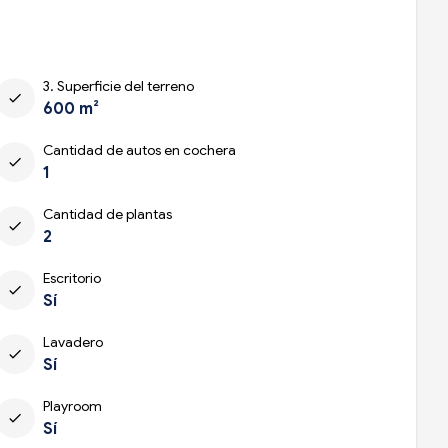
3. Superficie del terreno
check
600 m²
Cantidad de autos en cochera
check
1
Cantidad de plantas
check
2
Escritorio
check
Sí
Lavadero
check
Sí
Playroom
check
Sí