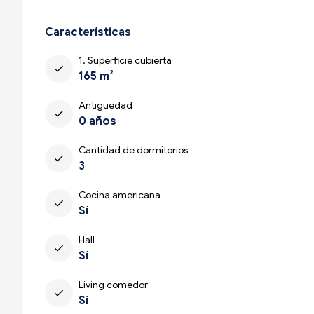
Características
1. Superficie cubierta
check
165 m²
Antiguedad
check
0 años
Cantidad de dormitorios
check
3
Cocina americana
check
Sí
Hall
check
Sí
Living comedor
check
Sí