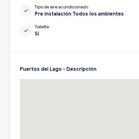
Tipo de aire acondicionado
check
Pre instalación Todos los ambientes
Toilette
check
Sí
Puertos del Lago - Descripción