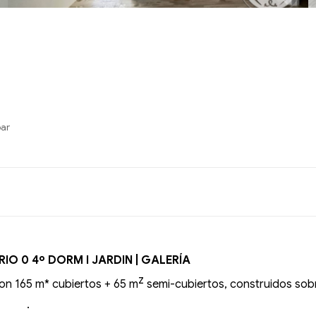
bar
IO 0 4º DORM I JARDIN | GALERÍA
z
con 165 m* cubiertos + 65 m
semi-cubiertos, construidos sobr
.