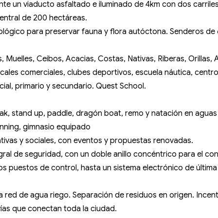
te un viaducto asfaltado e iluminado de 4km con dos carrile
entral de 200 hectáreas.
lógico para preservar fauna y flora autóctona. Senderos de 6 
s, Muelles, Ceibos, Acacias, Costas, Nativas, Riberas, Orillas
ocales comerciales, clubes deportivos, escuela náutica, centr
nicial, primario y secundario. Quest School.
kayak, stand up, paddle, dragón boat, remo y natación en aguas
running, gimnasio equipado
ativas y sociales, con eventos y propuestas renovadas.
al de seguridad, con un doble anillo concéntrico para el con
os puestos de control, hasta un sistema electrónico de últ
 red de agua riego. Separación de residuos en origen. Incent
ovías que conectan toda la ciudad.