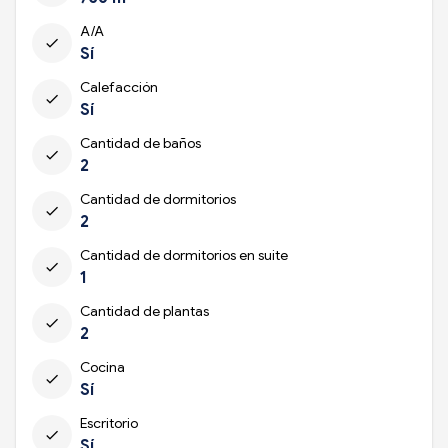
A/A
check
Sí
Calefacción
check
Sí
Cantidad de baños
check
2
Cantidad de dormitorios
check
2
Cantidad de dormitorios en suite
check
1
Cantidad de plantas
check
2
Cocina
check
Sí
Escritorio
check
Sí