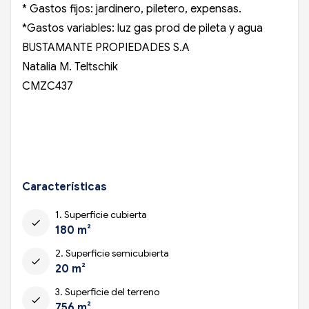
* Gastos fijos: jardinero, piletero, expensas.
*Gastos variables: luz gas prod de pileta y agua
BUSTAMANTE PROPIEDADES S.A
Natalia M. Teltschik
CMZC437
Características
1. Superficie cubierta
check
180 m²
2. Superficie semicubierta
check
20 m²
3. Superficie del terreno
check
756 m²