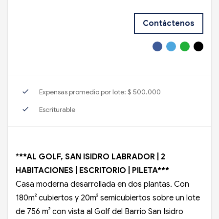
Contáctenos
check
Expensas promedio por lote: $ 500.000
check
Escriturable
*
**AL GOLF, SAN ISIDRO LABRADOR | 2
HABITACIONES | ESCRITORIO | PILETA***
Casa moderna desarrollada en dos plantas. Con
180m² cubiertos y 20m² semicubiertos sobre un lote
de 756 m² con vista al Golf del Barrio San Isidro