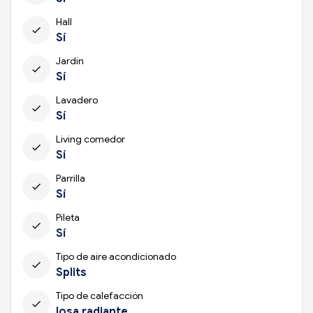
Hall
check
Sí
Jardín
check
Sí
Lavadero
check
Sí
Living comedor
check
Sí
Parrilla
check
Sí
Pileta
check
Sí
Tipo de aire acondicionado
check
Splits
Tipo de calefacción
check
losa radiante