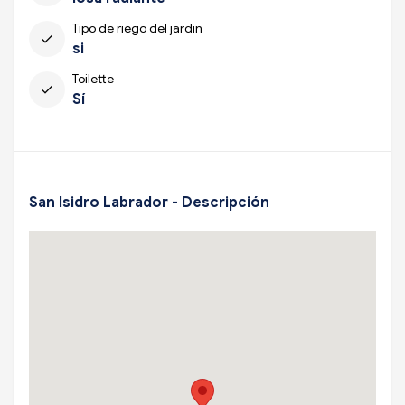
Tipo de riego del jardín
check
si
Toilette
check
Sí
San Isidro Labrador - Descripción