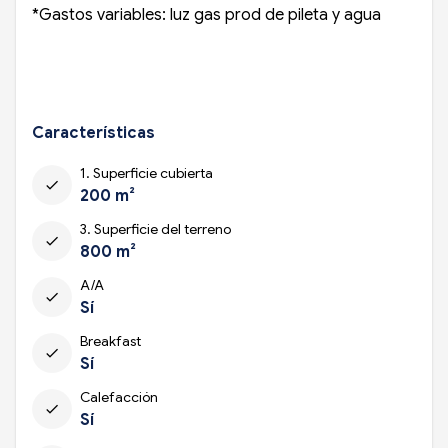
*Gastos variables: luz gas prod de pileta y agua
Características
1. Superficie cubierta
check
200 m²
3. Superficie del terreno
check
800 m²
A/A
check
Sí
Breakfast
check
Sí
Calefacción
check
Sí