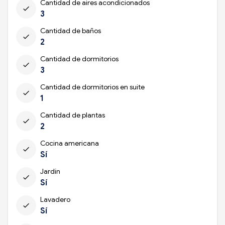
Cantidad de aires acondicionados
check
3
Cantidad de baños
check
2
Cantidad de dormitorios
check
3
Cantidad de dormitorios en suite
check
1
Cantidad de plantas
check
2
Cocina americana
check
Sí
Jardín
check
Sí
Lavadero
check
Sí