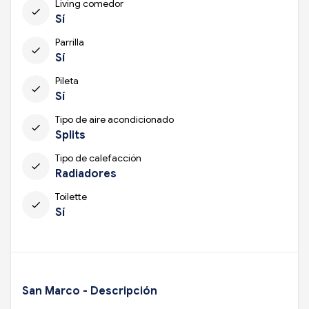
Living comedor
check
Sí
Parrilla
check
Sí
Pileta
check
Sí
Tipo de aire acondicionado
check
Splits
Tipo de calefacción
check
Radiadores
Toilette
check
Sí
San Marco - Descripción