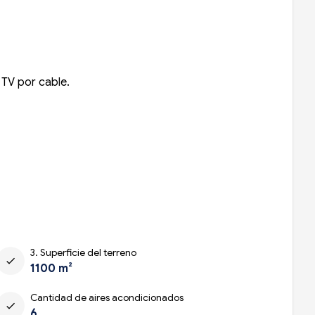
 TV por cable.
3. Superficie del terreno
check
1100 m²
Cantidad de aires acondicionados
check
6