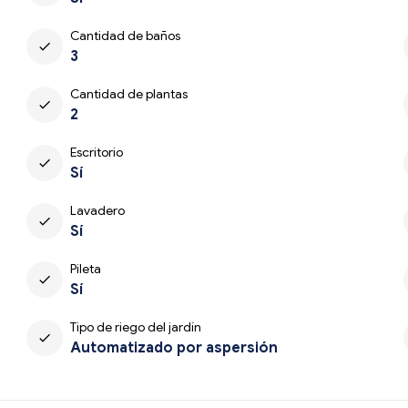
Cantidad de baños
check
3
Cantidad de plantas
check
2
Escritorio
check
Sí
Lavadero
check
Sí
Pileta
check
Sí
Tipo de riego del jardín
check
Automatizado por aspersión