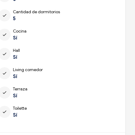
Cantidad de dormitorios
check
5
Cocina
check
Sí
Hall
check
Sí
Living comedor
check
Sí
Terraza
check
Sí
Toilette
check
Sí