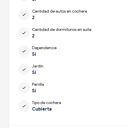
Cantidad de autos en cochera
check
2
Cantidad de dormitorios en suite
check
2
Dependencia
check
Sí
Jardín
check
Sí
Parrilla
check
Sí
Tipo de cochera
check
Cubierta