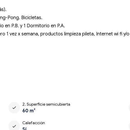
s).
ng-Pong. Bicicletas.
 en P.B. y 1 Dormitorio en P.A.
o 1 vez x semana, productos limpieza pileta, Internet wi fi y/o
2. Superficie semicubierta
check
60 m²
Calefacción
check
Sí