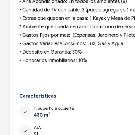
• Aire Acondicionado: En todos los ambientes (8)
• Cantidad de TV con cable: 3 (puede agregarse 1 má
• Extras que quedan en la casa: 1 Kayak y Mesa de Pi
* Ambiente que queda cerrado: Dormitorio de servicio
• Gastos Fijos por mes: (Expensas, Jardinero y Pileter
• Gastos Variables/Consumos: Luz, Gas y Agua.
• Depósito en Garantía: 30%
• Honorarios Inmobiliarios: 10%
Características
1. Superficie cubierta
check
430 m²
A/A
check
Sí