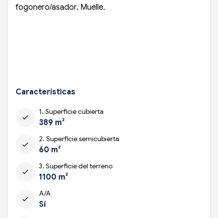
fogonero/asador. Muelle.
Características
1. Superficie cubierta
check
389 m²
2. Superficie semicubierta
check
60 m²
3. Superficie del terreno
check
1100 m²
A/A
check
Sí