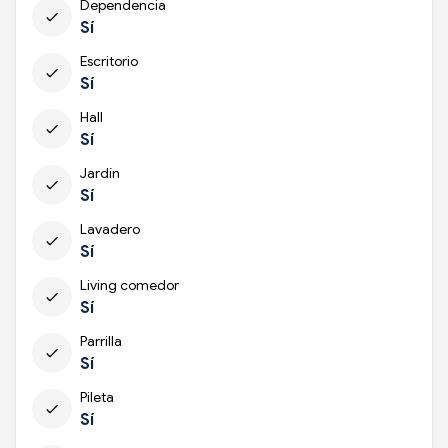
Dependencia
check
Sí
Escritorio
check
Sí
Hall
check
Sí
Jardín
check
Sí
Lavadero
check
Sí
Living comedor
check
Sí
Parrilla
check
Sí
Pileta
check
Sí