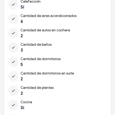
Calefacción
check
Sí
Cantidad de aires acondicionados
check
6
Cantidad de autos en cochera
check
2
Cantidad de baños
check
3
Cantidad de dormitorios
check
5
Cantidad de dormitorios en suite
check
2
Cantidad de plantas
check
2
Cocina
check
Sí