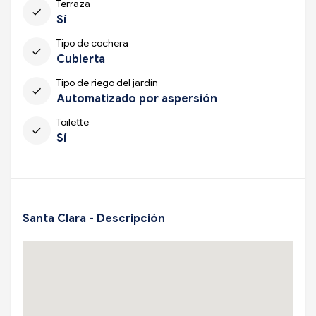
Terraza
check
Sí
Tipo de cochera
check
Cubierta
Tipo de riego del jardín
check
Automatizado por aspersión
Toilette
check
Sí
Santa Clara - Descripción