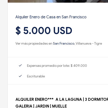
Alquiler Enero de Casa en San Francisco
$ 5.000 USD
Ver más propiedades en
San Francisco
, Villanueva - Tigre
check
Expensas promedio por lote: $ 409.000
check
Escriturable
ALQUILER ENERO*** A LA LAGUNA | 3 DORMITOR
GALERIA | JARDIN | MUELLE