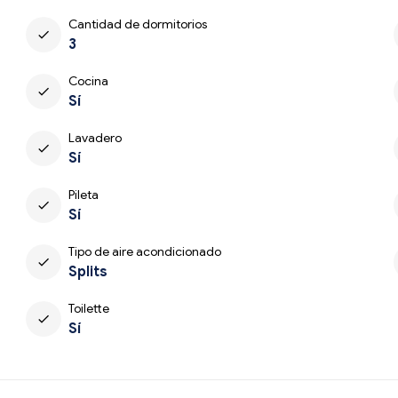
Cantidad de dormitorios
check
3
Cocina
check
Sí
Lavadero
check
Sí
Pileta
check
Sí
Tipo de aire acondicionado
check
Splits
Toilette
check
Sí