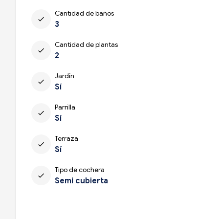
Cantidad de baños
check
3
Cantidad de plantas
check
2
Jardín
check
Sí
Parrilla
check
Sí
Terraza
check
Sí
Tipo de cochera
check
Semi cubierta