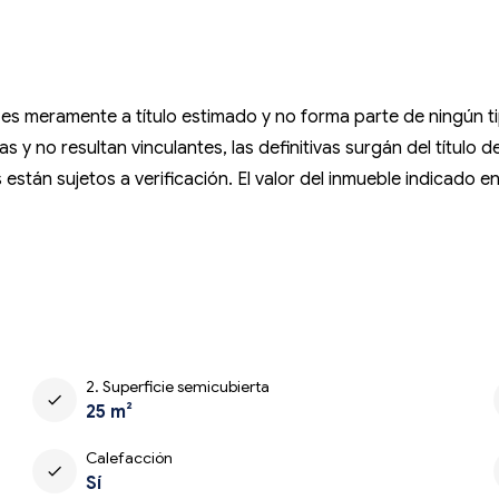
so es meramente a título estimado y no forma parte de ningún
 y no resultan vinculantes, las definitivas surgán del título 
están sujetos a verificación. El valor del inmueble indicado e
2. Superficie semicubierta
check
25 m²
Calefacción
check
Sí