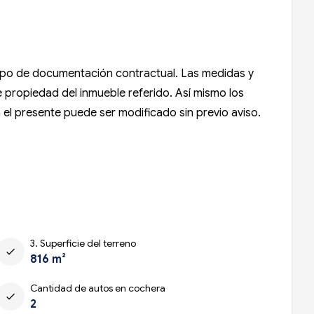
 tipo de documentación contractual. Las medidas y
de propiedad del inmueble referido. Así mismo los
n el presente puede ser modificado sin previo aviso.
3. Superficie del terreno
check
816 m²
Cantidad de autos en cochera
check
2