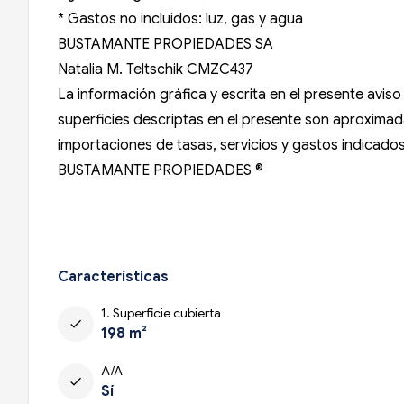
* Gastos no incluidos: luz, gas y agua
BUSTAMANTE PROPIEDADES SA
Natalia M. Teltschik
CMZC437
La información gráfica y escrita en el presente avi
superficies descriptas en el presente son aproximadas
importaciones de tasas, servicios y gastos indicados 
BUSTAMANTE PROPIEDADES ®
Características
1. Superficie cubierta
check
198 m²
A/A
check
Sí