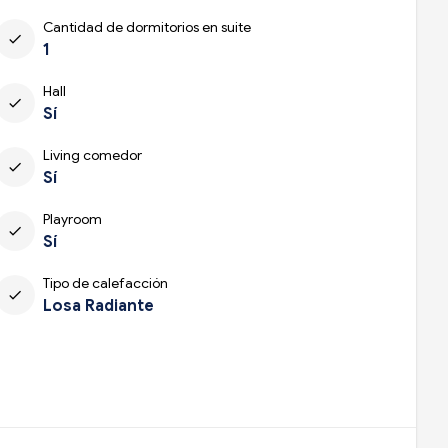
Cantidad de dormitorios en suite
check
1
Hall
check
Sí
Living comedor
check
Sí
Playroom
check
Sí
Tipo de calefacción
check
Losa Radiante