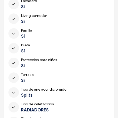
Lavadero
check
Sí
Living comedor
check
Sí
Parrilla
check
Sí
Pileta
check
Sí
Protección para niños
check
Sí
Terraza
check
Sí
Tipo de aire acondicionado
check
Splits
Tipo de calefacción
check
RADIADORES