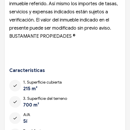
inmueble referido. Así mismo los importes de tasas,
servicios y expensas indicados están sujetos a
verificación. El valor del inmueble indicado en el
presente puede ser modificado sin previo aviso.
BUSTAMANTE PROPIEDADES ®
Características
1. Superficie cubierta
check
215 m²
3. Superficie del terreno
check
700 m²
A/A
check
Sí