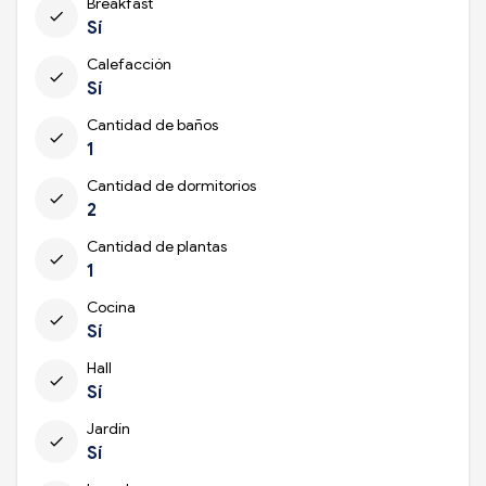
Breakfast
check
Sí
Calefacción
check
Sí
Cantidad de baños
check
1
Cantidad de dormitorios
check
2
Cantidad de plantas
check
1
Cocina
check
Sí
Hall
check
Sí
Jardín
check
Sí