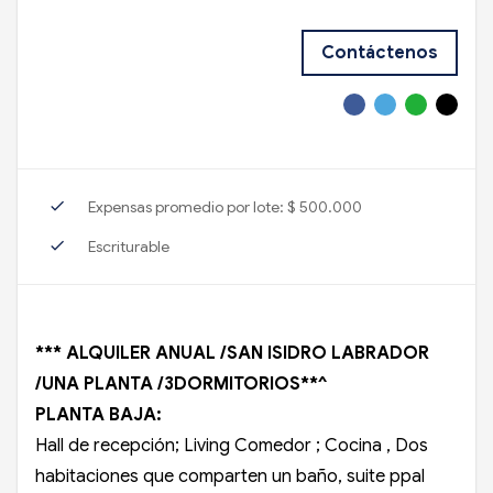
Contáctenos
check
Expensas promedio por lote: $ 500.000
check
Escriturable
*** ALQUILER ANUAL /SAN ISIDRO LABRADOR
/UNA PLANTA /3DORMITORIOS**^
PLANTA BAJA:
Hall de recepción; Living Comedor ; Cocina , Dos
habitaciones que comparten un baño, suite ppal