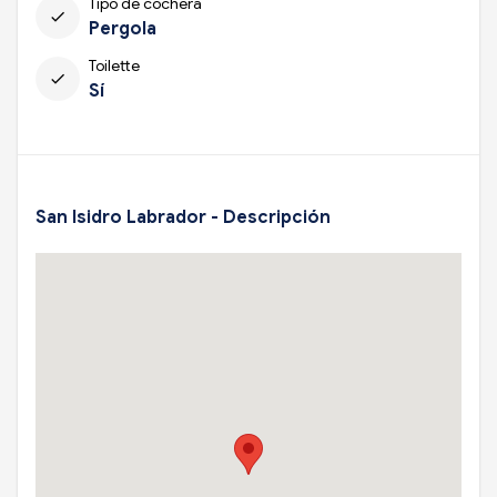
Tipo de cochera
check
Pergola
Toilette
check
Sí
San Isidro Labrador - Descripción