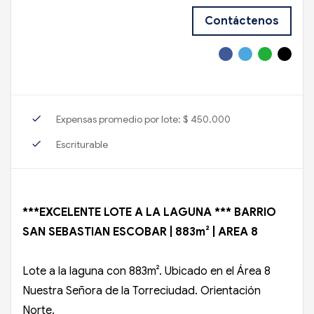
Contáctenos
check
Expensas promedio por lote: $ 450.000
check
Escriturable
***EXCELENTE LOTE A LA LAGUNA *** BARRIO
SAN SEBASTIAN ESCOBAR | 883m² | AREA 8
Lote a la laguna con 883m². Ubicado en el Área 8
Nuestra Señora de la Torreciudad. Orientación
Norte.