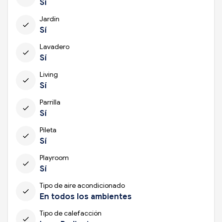
Sí
Jardín
check
Sí
Lavadero
check
Sí
Living
check
Sí
Parrilla
check
Sí
Pileta
check
Sí
Playroom
check
Sí
Tipo de aire acondicionado
check
En todos los ambientes
Tipo de calefacción
check