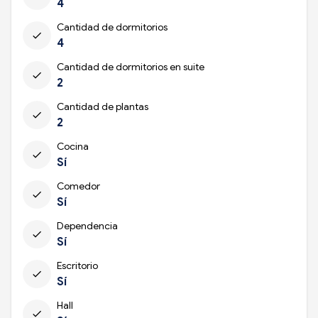
4
Cantidad de dormitorios
check
4
Cantidad de dormitorios en suite
check
2
Cantidad de plantas
check
2
Cocina
check
Sí
Comedor
check
Sí
Dependencia
check
Sí
Escritorio
check
Sí
Hall
check