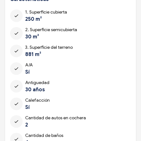
1. Superficie cubierta
check
250 m²
2. Superficie semicubierta
check
30 m²
3. Superficie del terreno
check
881 m²
A/A
check
Sí
Antiguedad
check
30 años
Calefacción
check
Sí
Cantidad de autos en cochera
check
2
Cantidad de baños
check