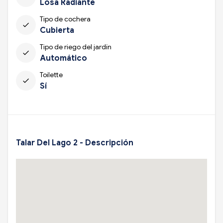
Losa Radiante
Tipo de cochera
check
Cubierta
Tipo de riego del jardín
check
Automático
Toilette
check
Sí
Talar Del Lago 2 - Descripción