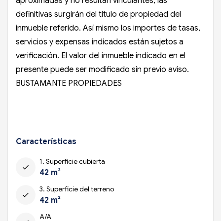
aproximadas y no resultan vinculantes, las
definitivas surgirán del título de propiedad del
inmueble referido. Así mismo los importes de tasas,
servicios y expensas indicados están sujetos a
verificación. El valor del inmueble indicado en el
presente puede ser modificado sin previo aviso.
BUSTAMANTE PROPIEDADES
Características
1. Superficie cubierta
check
42 m²
3. Superficie del terreno
check
42 m²
A/A