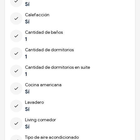
check
Sí
Calefacción
check
Sí
Cantidad de baños
check
1
Cantidad de dormitorios
check
1
Cantidad de dormitorios en suite
check
1
Cocina americana
check
Sí
Lavadero
check
Sí
Living comedor
check
Sí
Tipo de aire acondicionado