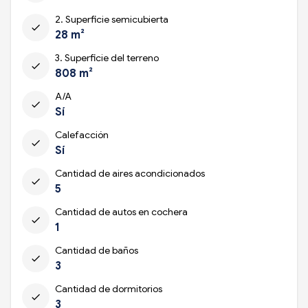
2. Superficie semicubierta
check
28 m²
3. Superficie del terreno
check
808 m²
A/A
check
Sí
Calefacción
check
Sí
Cantidad de aires acondicionados
check
5
Cantidad de autos en cochera
check
1
Cantidad de baños
check
3
Cantidad de dormitorios
check
3