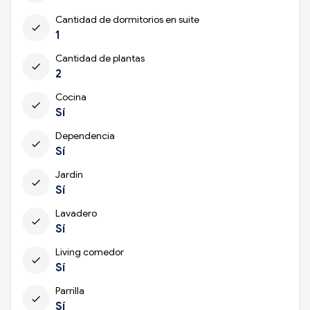
Cantidad de dormitorios en suite
check
1
Cantidad de plantas
check
2
Cocina
check
Sí
Dependencia
check
Sí
Jardín
check
Sí
Lavadero
check
Sí
Living comedor
check
Sí
Parrilla
check
Sí