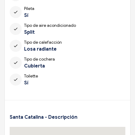
Pileta
check
Sí
Tipo de aire acondicionado
check
Split
Tipo de calefacción
check
Losa radiante
Tipo de cochera
check
Cubierta
Toilette
check
Sí
Santa Catalina - Descripción