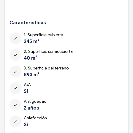
Características
1. Superficie cubierta
check
245 m²
2. Superficie semicubierta
check
40 m²
3. Superficie del terreno
check
893 m²
A/A
check
Sí
Antiguedad
check
2 años
Calefacción
check
Sí