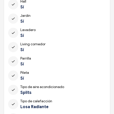
Hall
check
Sí
Jardín
check
Sí
Lavadero
check
Sí
Living comedor
check
Sí
Parrilla
check
Sí
Pileta
check
Sí
Tipo de aire acondicionado
check
Splits
Tipo de calefacción
check
Losa Radiante