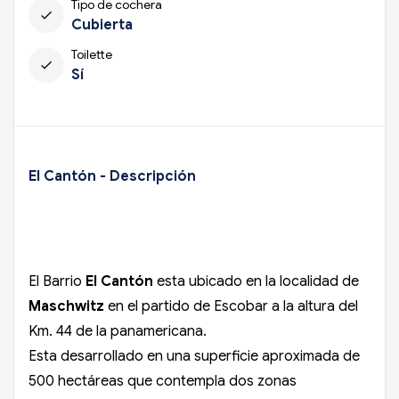
Tipo de cochera
check
Cubierta
Toilette
check
Sí
El Cantón - Descripción
El Barrio
El Cantón
esta ubicado en la localidad de
Maschwitz
en el partido de Escobar a la altura del
Km. 44 de la panamericana.
Esta desarrollado en una superficie aproximada de
500 hectáreas que contempla dos zonas