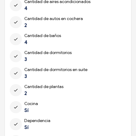
Cantidad de aires acondicionados
check
4
Cantidad de autos en cochera
check
2
Cantidad de baños
check
4
Cantidad de dormitorios
check
3
Cantidad de dormitorios en suite
check
3
Cantidad de plantas
check
2
Cocina
check
Sí
Dependencia
check
Sí