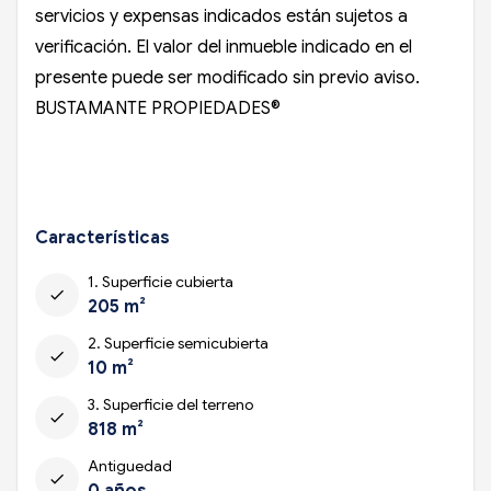
servicios y expensas indicados están sujetos a
verificación. El valor del inmueble indicado en el
presente puede ser modificado sin previo aviso.
BUSTAMANTE PROPIEDADES®
Características
1. Superficie cubierta
check
205 m²
2. Superficie semicubierta
check
10 m²
3. Superficie del terreno
check
818 m²
Antiguedad
check
0 años