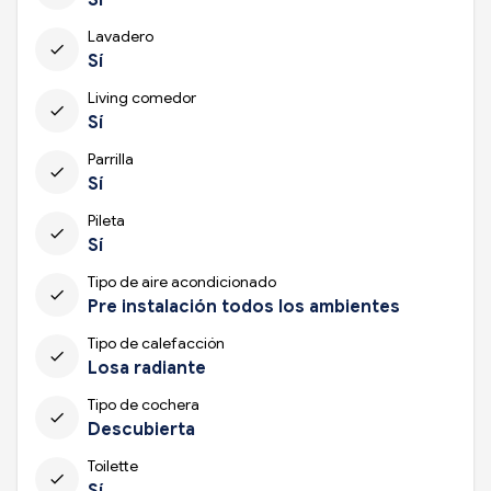
Lavadero
check
Sí
Living comedor
check
Sí
Parrilla
check
Sí
Pileta
check
Sí
Tipo de aire acondicionado
check
Pre instalación todos los ambientes
Tipo de calefacción
check
Losa radiante
Tipo de cochera
check
Descubierta
Toilette
check
Sí