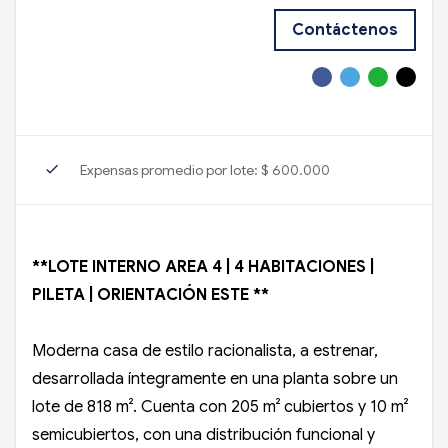
Contáctenos
check
Expensas promedio por lote: $ 600.000
**LOTE INTERNO AREA 4 | 4 HABITACIONES |
PILETA | ORIENTACIÓN ESTE **
Moderna casa de estilo racionalista, a estrenar,
desarrollada íntegramente en una planta sobre un
lote de 818 m². Cuenta con 205 m² cubiertos y 10 m²
semicubiertos, con una distribución funcional y