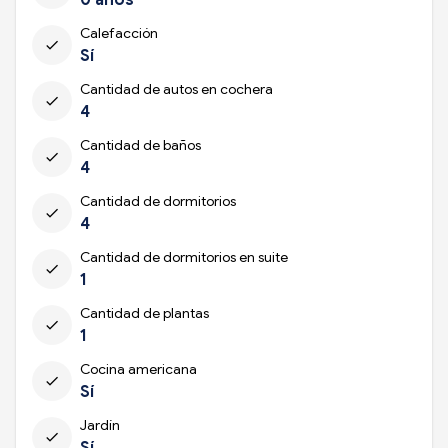
Calefacción
check
Sí
Cantidad de autos en cochera
check
4
Cantidad de baños
check
4
Cantidad de dormitorios
check
4
Cantidad de dormitorios en suite
check
1
Cantidad de plantas
check
1
Cocina americana
check
Sí
Jardín
check
Sí