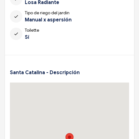
Losa Radiante
Tipo de riego del jardín
check
Manual x aspersión
Toilette
check
Sí
Santa Catalina - Descripción