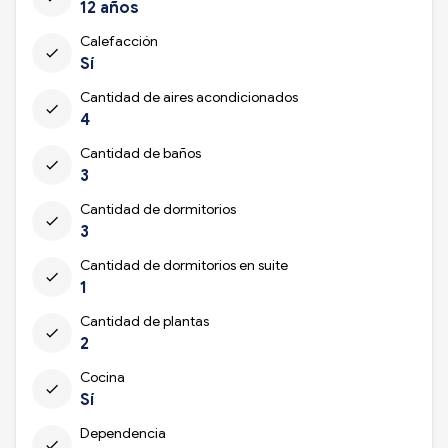
12 años
Calefacción
check
Sí
Cantidad de aires acondicionados
check
4
Cantidad de baños
check
3
Cantidad de dormitorios
check
3
Cantidad de dormitorios en suite
check
1
Cantidad de plantas
check
2
Cocina
check
Sí
Dependencia
check