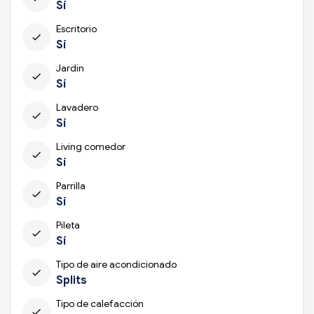
Sí
Escritorio
check
Sí
Jardín
check
Sí
Lavadero
check
Sí
Living comedor
check
Sí
Parrilla
check
Sí
Pileta
check
Sí
Tipo de aire acondicionado
check
Splits
Tipo de calefacción
check