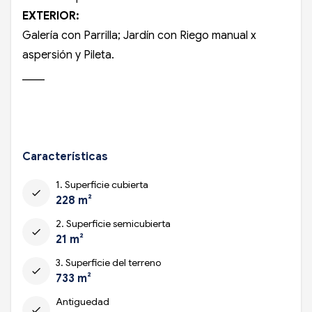
EXTERIOR:
Galería con Parrilla; Jardín con Riego manual x
aspersión y Pileta.
____
Características
1. Superficie cubierta
check
228 m²
2. Superficie semicubierta
check
21 m²
3. Superficie del terreno
check
733 m²
Antiguedad
check