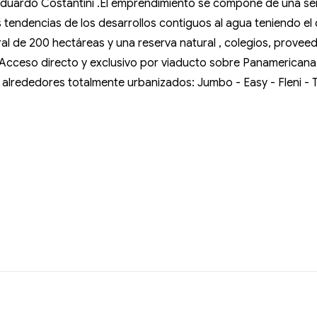
 Eduardo Costantini .El emprendimiento se compone de una s
s tendencias de los desarrollos contiguos al agua teniendo e
l de 200 hectáreas y una reserva natural , colegios, proveedur
e Acceso directo y exclusivo por viaducto sobre Panamerican
n alrededores totalmente urbanizados: Jumbo - Easy - Fleni -