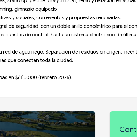
kayak, stand up, paddle, dragón boat, remo y natación en aguas
running, gimnasio equipado
ativas y sociales, con eventos y propuestas renovadas.
al de seguridad, con un doble anillo concéntrico para el con
os puestos de control, hasta un sistema electrónico de últ
 red de agua riego. Separación de residuos en origen. Incent
ovías que conectan toda la ciudad.
das en $660.000 (febrero 2026).
Cont