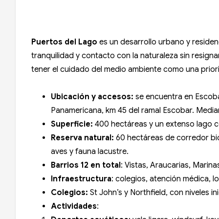
Puertos del Lago
es un desarrollo urbano y residen
tranquilidad y contacto con la naturaleza sin resign
tener el cuidado del medio ambiente como una priorid
Ubicación y accesos:
se encuentra en Escoba
Panamericana, km 45 del ramal Escobar. Median
Superficie:
400 hectáreas y un extenso lago c
Reserva natural:
60 hectáreas de corredor bio
aves y fauna lacustre.
Barrios 12 en total
: Vistas, Araucarias, Marina
Infraestructura
: colegios, atención médica, l
Colegios:
St John’s y Northfield, con niveles i
Actividades
: