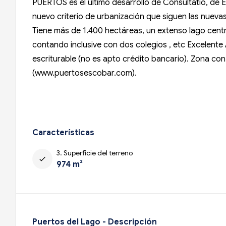
PUERTOS es el último desarrollo de Consultatio, de
nuevo criterio de urbanización que siguen las nueva
Tiene más de 1.400 hectáreas, un extenso lago centra
contando inclusive con dos colegios , etc Excelent
escriturable (no es apto crédito bancario). Zona co
(www.puertosescobar.com).
Características
3. Superficie del terreno
check
974 m²
Puertos del Lago - Descripción