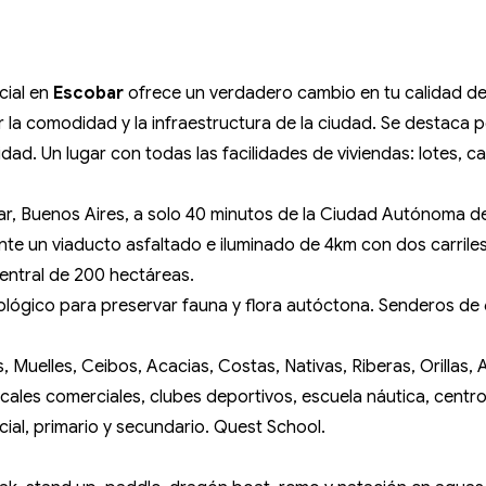
cial en
Escobar
ofrece un verdadero cambio en tu calidad de
ar la comodidad y la infraestructura de la ciudad. Se destaca 
ad. Un lugar con todas las facilidades de viviendas: lotes, c
r, Buenos Aires, a solo 40 minutos de la Ciudad Autónoma d
te un viaducto asfaltado e iluminado de 4km con dos carrile
entral de 200 hectáreas.
lógico para preservar fauna y flora autóctona. Senderos de 6 
s, Muelles, Ceibos, Acacias, Costas, Nativas, Riberas, Orillas
ocales comerciales, clubes deportivos, escuela náutica, centr
nicial, primario y secundario. Quest School.