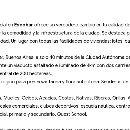
cial en
Escobar
ofrece un verdadero cambio en tu calidad de
ar la comodidad y la infraestructura de la ciudad. Se destaca 
ad. Un lugar con todas las facilidades de viviendas: lotes, c
r, Buenos Aires, a solo 40 minutos de la Ciudad Autónoma d
te un viaducto asfaltado e iluminado de 4km con dos carrile
entral de 200 hectáreas.
lógico para preservar fauna y flora autóctona. Senderos de 6 
s, Muelles, Ceibos, Acacias, Costas, Nativas, Riberas, Orillas
ocales comerciales, clubes deportivos, escuela náutica, centr
nicial, primario y secundario. Quest School.