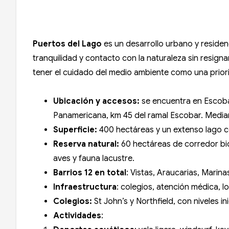
Puertos del Lago
es un desarrollo urbano y residen
tranquilidad y contacto con la naturaleza sin resign
tener el cuidado del medio ambiente como una priorid
Ubicación y accesos:
se encuentra en Escoba
Panamericana, km 45 del ramal Escobar. Median
Superficie:
400 hectáreas y un extenso lago c
Reserva natural:
60 hectáreas de corredor bio
aves y fauna lacustre.
Barrios 12 en total
: Vistas, Araucarias, Marina
Infraestructura
: colegios, atención médica, l
Colegios:
St John’s y Northfield, con niveles i
Actividades
: