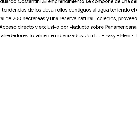
 Eduardo Costantini .El emprendimiento se compone de una s
s tendencias de los desarrollos contiguos al agua teniendo e
l de 200 hectáreas y una reserva natural , colegios, proveedur
e Acceso directo y exclusivo por viaducto sobre Panamerican
n alrededores totalmente urbanizados: Jumbo - Easy - Fleni -