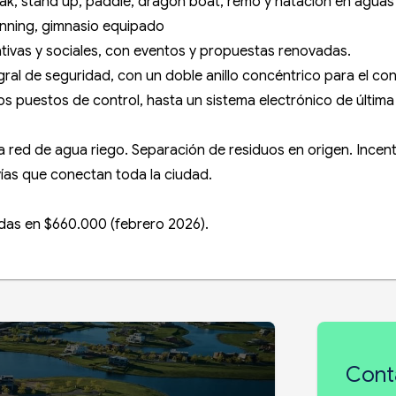
kayak, stand up, paddle, dragón boat, remo y natación en aguas
running, gimnasio equipado
ativas y sociales, con eventos y propuestas renovadas.
al de seguridad, con un doble anillo concéntrico para el con
os puestos de control, hasta un sistema electrónico de últ
 red de agua riego. Separación de residuos en origen. Incent
ovías que conectan toda la ciudad.
das en $660.000 (febrero 2026).
Cont