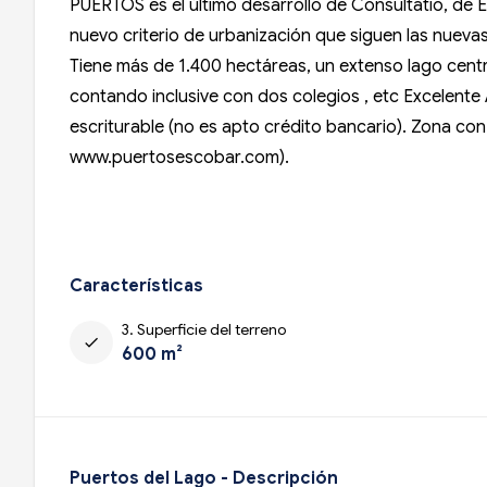
PUERTOS es el último desarrollo de Consultatio, de
nuevo criterio de urbanización que siguen las nueva
Tiene más de 1.400 hectáreas, un extenso lago centra
contando inclusive con dos colegios , etc Excelent
escriturable (no es apto crédito bancario). Zona co
www.puertosescobar.com).
Características
3. Superficie del terreno
check
600 m²
Puertos del Lago - Descripción