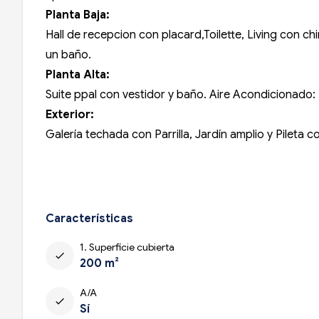
Planta Baja:
Hall de recepcion con placard,Toilette, Living con 
un baño.
Planta Alta:
Suite ppal con vestidor y baño. Aire Acondicionado: 1
Exterior:
Galería techada con Parrilla, Jardín amplio y Pileta
Características
1. Superficie cubierta
check
200 m²
A/A
check
Sí