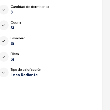
Cantidad de dormitorios
check
3
Cocina
check
Sí
Lavadero
check
Sí
Pileta
check
Sí
Tipo de calefacción
check
Losa Radiante