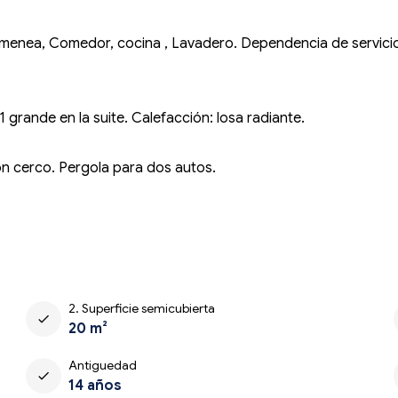
chimenea, Comedor, cocina , Lavadero. Dependencia de servic
 grande en la suite. Calefacción: losa radiante.
 con cerco. Pergola para dos autos.
2. Superficie semicubierta
check
20 m²
Antiguedad
check
14 años