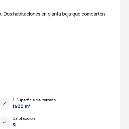
io. Dos habitaciones en planta baja que comparten
3. Superficie del terreno
check
1600 m²
Calefacción
check
Sí