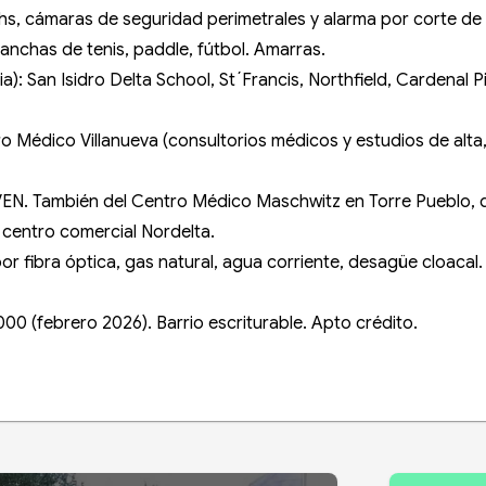
4hs, cámaras de seguridad perimetrales y alarma por corte d
anchas de tenis, paddle, fútbol. Amarras.
a): San Isidro Delta School, St´Francis, Northfield, Cardenal P
tro Médico Villanueva (consultorios médicos y estudios de alt
 VEN. También del Centro Médico Maschwitz en Torre Pueblo, q
l centro comercial Nordelta.
por fibra óptica, gas natural, agua corriente, desagüe cloacal.
00 (febrero 2026). Barrio escriturable. Apto crédito.