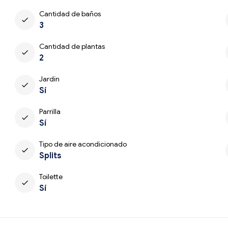
Cantidad de baños
check
3
Cantidad de plantas
check
2
Jardín
check
Sí
Parrilla
check
Sí
Tipo de aire acondicionado
check
Splits
Toilette
check
Sí