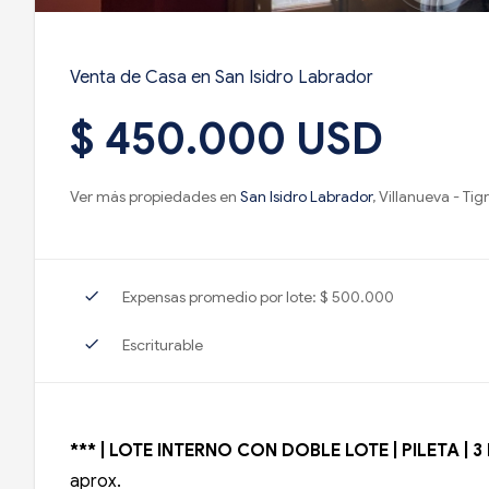
Venta de Casa en San Isidro Labrador
$ 450.000 USD
Ver más propiedades en
San Isidro Labrador
, Villanueva - Tig
check
Expensas promedio por lote: $ 500.000
check
Escriturable
*** | LOTE INTERNO CON DOBLE LOTE | PILETA | 
aprox.