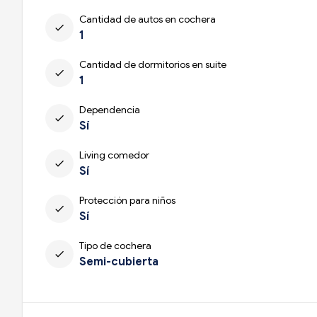
Cantidad de autos en cochera
check
1
Cantidad de dormitorios en suite
check
1
Dependencia
check
Sí
Living comedor
check
Sí
Protección para niños
check
Sí
Tipo de cochera
check
Semi-cubierta