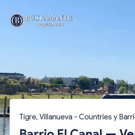
Tigre, Villanueva - Countries y Bar
Barrio El Canal — Ve