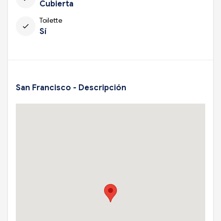
Cubierta
Toilette
check
Sí
San Francisco - Descripción