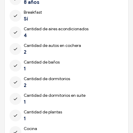
8 años
Breakfast
check
Sí
Cantidad de aires acondicionados
check
4
Cantidad de autos en cochera
check
2
Cantidad de baños
check
1
Cantidad de dormitorios
check
2
Cantidad de dormitorios en suite
check
1
Cantidad de plantas
check
1
Cocina
check