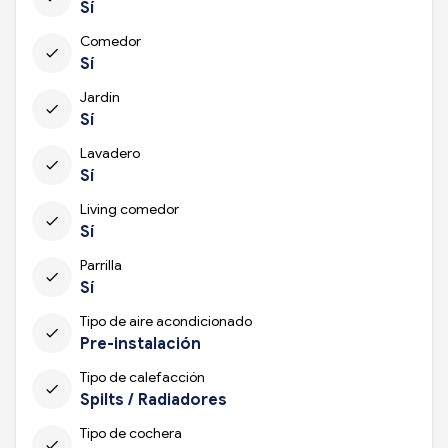
Sí
Comedor
check
Sí
Jardín
check
Sí
Lavadero
check
Sí
Living comedor
check
Sí
Parrilla
check
Sí
Tipo de aire acondicionado
check
Pre-instalación
Tipo de calefacción
check
Spilts / Radiadores
Tipo de cochera
check