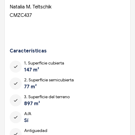
Natalia M. Teltschik
CMZC437
Características
1. Superficie cubierta
check
147 m²
2. Superficie semicubierta
check
77 m²
3. Superficie del terreno
check
897 m²
A/A
check
Sí
Antiguedad
check