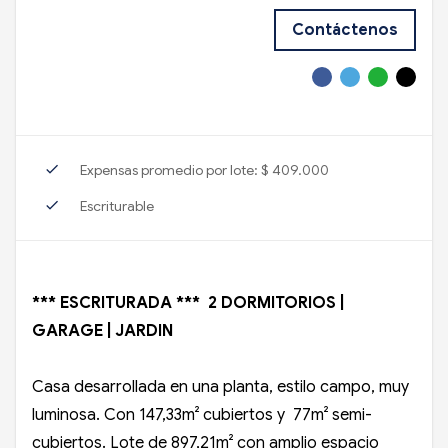
Contáctenos
check
Expensas promedio por lote: $ 409.000
check
Escriturable
*** ESCRITURADA *** 2 DORMITORIOS |
GARAGE | JARDIN
Casa desarrollada en una planta, estilo campo, muy
luminosa. Con 147,33m² cubiertos y 77m² semi-
cubiertos. Lote de 897,21m² con amplio espacio