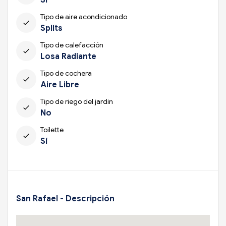
Tipo de aire acondicionado
check
Splits
Tipo de calefacción
check
Losa Radiante
Tipo de cochera
check
Aire Libre
Tipo de riego del jardín
check
No
Toilette
check
Sí
San Rafael - Descripción