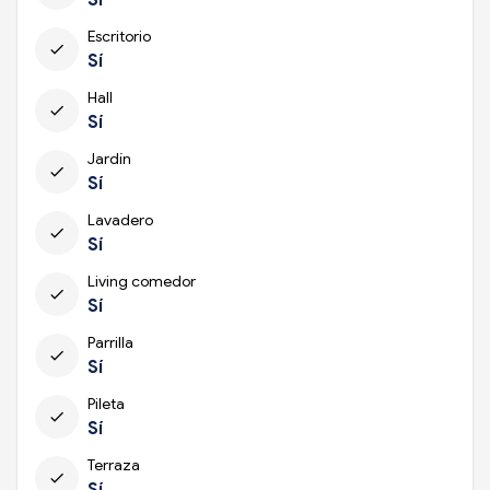
Escritorio
check
Sí
Hall
check
Sí
Jardín
check
Sí
Lavadero
check
Sí
Living comedor
check
Sí
Parrilla
check
Sí
Pileta
check
Sí
Terraza
check
Sí