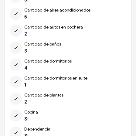
Cantidad de aires acondicionados
check
5
Cantidad de autos en cochera
check
2
Cantidad de baños
check
3
Cantidad de dormitorios
check
4
Cantidad de dormitorios en suite
check
1
Cantidad de plantas
check
2
Cocina
check
Sí
Dependencia
check
Sí