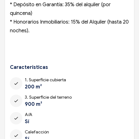
* Depósito en Garantía: 35% del alquiler (por
quincena)
* Honorarios Inmobiliarios: 15% del Alquiler (hasta 20
noches).
Características
1. Superficie cubierta
check
200 m²
3. Superficie del terreno
check
900 m²
A/A
check
Sí
Calefacción
check
Sí