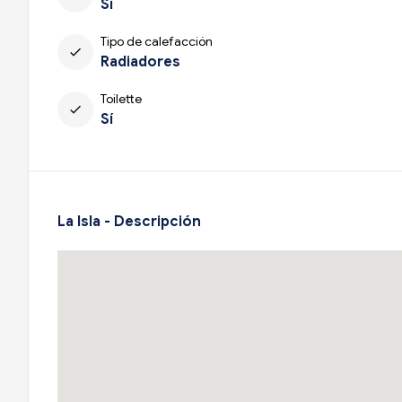
Sí
Tipo de calefacción
check
Radiadores
Toilette
check
Sí
La Isla - Descripción