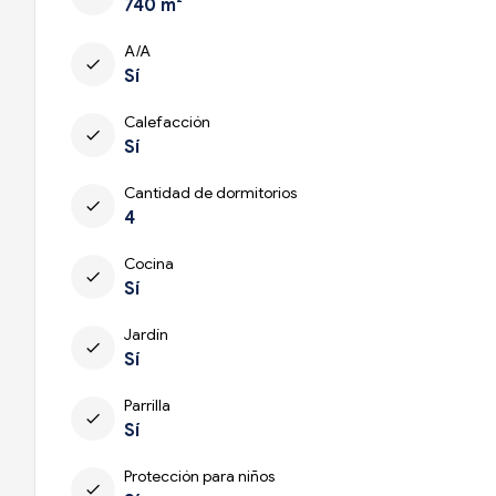
740 m²
A/A
check
Sí
Calefacción
check
Sí
Cantidad de dormitorios
check
4
Cocina
check
Sí
Jardín
check
Sí
Parrilla
check
Sí
Protección para niños
check