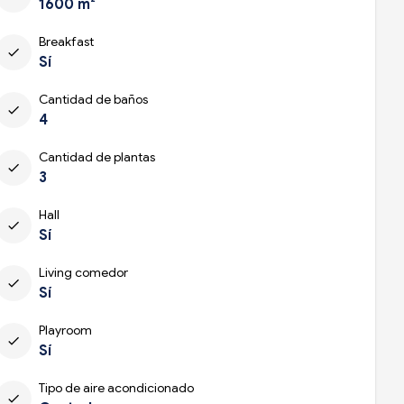
1600 m²
Breakfast
check
Sí
Cantidad de baños
check
4
Cantidad de plantas
check
3
Hall
check
Sí
Living comedor
check
Sí
Playroom
check
Sí
Tipo de aire acondicionado
check