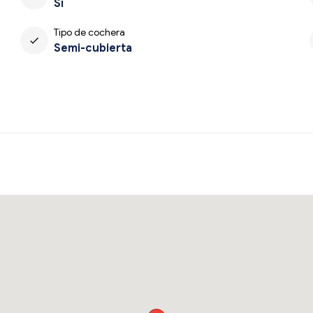
Sí
Tipo de cochera
check
Semi-cubierta