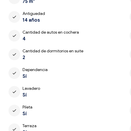
75 m²
Antiguedad
check
14 años
Cantidad de autos en cochera
check
4
Cantidad de dormitorios en suite
check
2
Dependencia
check
Sí
Lavadero
check
Sí
Pileta
check
Sí
Terraza
check