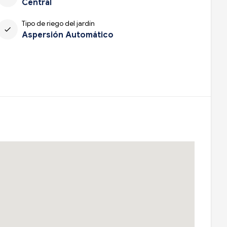
Central
Tipo de riego del jardín
check
Aspersión Automático