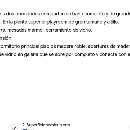
 otros dos dormitorios comparten un baño completo y de gran
En la planta superior playroom de gran tamaño y altillo.
arra, mesadas mármol, cerramiento de vidrio.
rsión.
dormitorio principal piso de madera roble, aberturas de madera
 de vidrio en galeria que se abre por completo y conecta con el
2. Superficie semicubierta
check