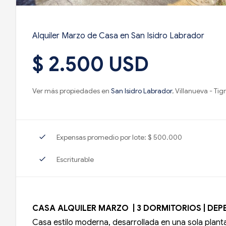
Alquiler Marzo de Casa en San Isidro Labrador
$ 2.500 USD
Ver más propiedades en
San Isidro Labrador
, Villanueva - Tig
check
Expensas promedio por lote: $ 500.000
check
Escriturable
CASA ALQUILER MARZO | 3 DORMITORIOS | DEPEND
Casa estilo moderna, desarrollada en una sola plant