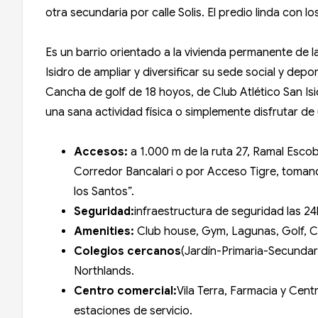
otra secundaria por calle Solis. El predio linda con 
Es un barrio orientado a la vivienda permanente de la
Isidro de ampliar y diversificar su sede social y depo
Cancha de golf de 18 hoyos, de Club Atlético San Isidr
una sana actividad física o simplemente disfrutar d
Accesos:
a 1.000 m de la ruta 27, Ramal Escob
Corredor Bancalari o por Acceso Tigre, tomand
los Santos”.
Seguridad:
infraestructura de seguridad las 2
Amenities:
Club house, Gym, Lagunas, Golf, C
Colegios cercanos
(Jardín-Primaria-Secundari
Northlands.
Centro comercial:
Vila Terra, Farmacia y Cen
estaciones de servicio.