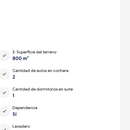
3. Superficie del terreno
check
800 m²
Cantidad de autos en cochera
check
2
Cantidad de dormitorios en suite
check
1
Dependencia
check
Sí
Lavadero
check