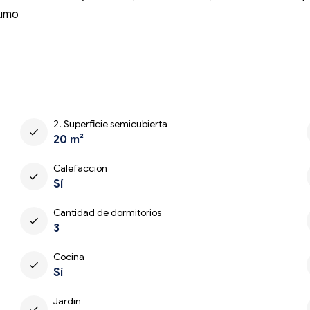
sumo
2. Superficie semicubierta
check
20 m²
Calefacción
check
Sí
Cantidad de dormitorios
check
3
Cocina
check
Sí
Jardín
check