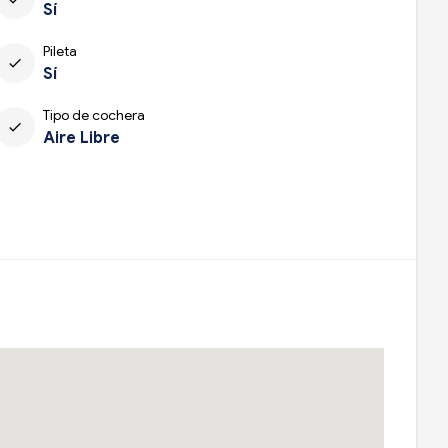
Sí
Pileta
check
Sí
Tipo de cochera
check
Aire Libre