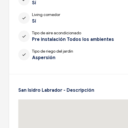
Sí
Living comedor
check
Sí
Tipo de aire acondicionado
check
Pre instalación Todos los ambientes
Tipo de riego del jardín
check
Aspersión
San Isidro Labrador - Descripción