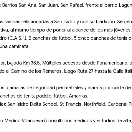
los Barrios San Ana, San Juan, San Rafael, frente al barrio La
s familias relacionadas a San Isidro y con su tradición. Se pen
rtiva, al mismo tiempo de poner al alcance de los más jóvenes, 
o (C.A.S.I.), 2 canchas de fútbol, 5 cinco canchas de tenis de 
e una caminata
ar, bajada Km 38,5. Múltiples accesos desde Panamericana, a t
o el Camino de los Remeros, luego Ruta 27 hasta la Calle Ita
4hs, cámaras de seguridad perimetrales y alarma por corte d
anchas de tenis, paddle, fútbol. Amarras.
a): San Isidro Delta School, St´Francis, Northfield, Cardenal P
tro Médico Villanueva (consultorios médicos y estudios de alt