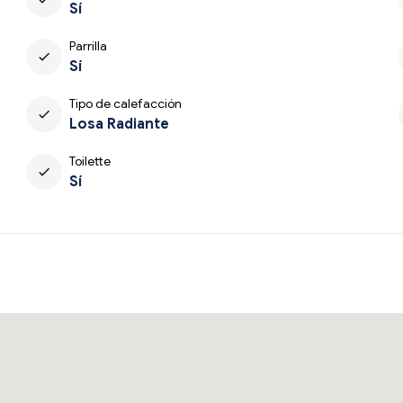
Sí
Parrilla
check
Sí
Tipo de calefacción
check
Losa Radiante
Toilette
check
Sí