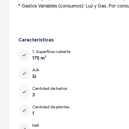
* Gastos Variables (consumos): Luz y Gas. Por con
Características
1. Superficie cubierta
check
175 m²
A/A
check
Sí
Cantidad de baños
check
3
Cantidad de plantas
check
1
Hall
check