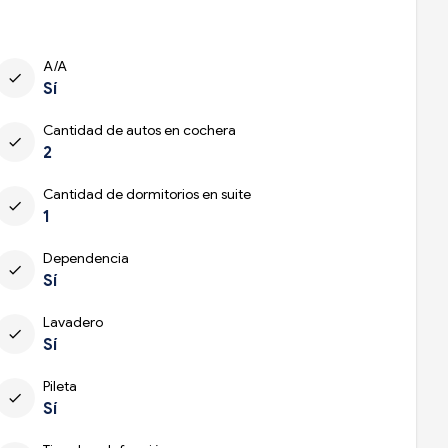
A/A
check
Sí
Cantidad de autos en cochera
check
2
Cantidad de dormitorios en suite
check
1
Dependencia
check
Sí
Lavadero
check
Sí
Pileta
check
Sí