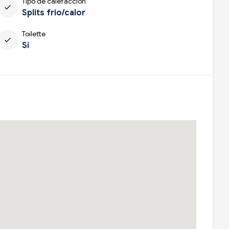
Tipo de calefacción
check
Splits frio/calor
Toilette
check
Sí