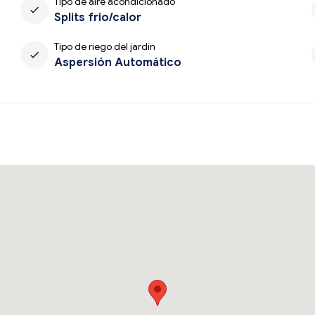
Tipo de aire acondicionado
check
Splits frio/calor
Tipo de riego del jardín
check
Aspersión Automático