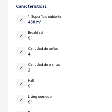
Características
1. Superficie cubierta
check
438 m²
Breakfast
check
Sí
Cantidad de baños
check
4
Cantidad de plantas
check
2
Hall
check
Sí
Living comedor
check
Sí