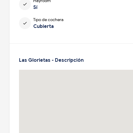
Playroom
check
Sí
Tipo de cochera
check
Cubierta
Las Glorietas - Descripción