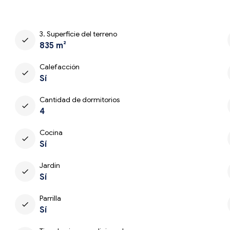
3. Superficie del terreno
check
835 m²
Calefacción
check
Sí
Cantidad de dormitorios
check
4
Cocina
check
Sí
Jardín
check
Sí
Parrilla
check
Sí